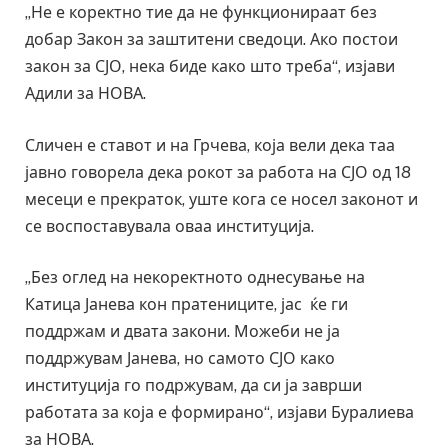
„Не е коректно тие да не функционираат без
добар Закон за заштитени сведоци. Ако постои
закон за СЈО, нека биде како што треба“, изјави
Адили за НОВА.
Сличен е ставот и на Грчева, која вели дека таа
јавно говорела дека рокот за работа на СЈО од 18
месеци е прекраток, уште кога се носел законот и
се воспоставувала оваа институција.
„Без оглед на некоректното однесување на
Катица Јанева кон пратениците, јас ќе ги
поддржам и двата закони. Можеби не ја
поддржувам Јанева, но самото СЈО како
институција го подржувам, да си ја заврши
работата за која е формирано“, изјави Буралиева
за НОВА.