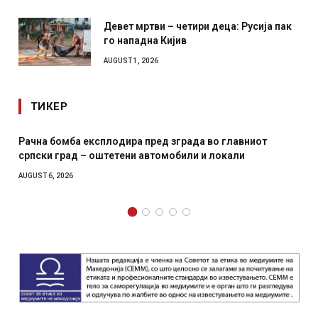
Девет мртви – четири деца: Русија пак
го нападна Кијив
AUGUST 1, 2026
ТИКЕР
лавниот
И Данска се милитарилизира – воведува нова 
али
месечна воена
AUGUST 4, 2026