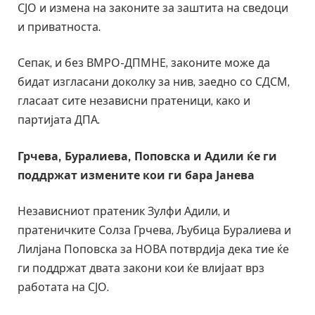
СЈО и измена на законите за заштита на сведоци
и приватноста.
Сепак, и без ВМРО-ДПМНЕ, законите може да
бидат изгласани доколку за нив, заедно со СДСМ,
гласаат сите независни пратеници, како и
партијата ДПА.
Грчева, Буралиева, Поповска и Адили ќе ги
поддржат измените кои ги бара Јанева
Независниот пратеник Зулфи Адили, и
пратеничките Солза Грчева, Љубица Буралиева и
Лилјана Поповска за НОВА потврдија дека тие ќе
ги поддржат двата закони кои ќе влијаат врз
работата на СЈО.