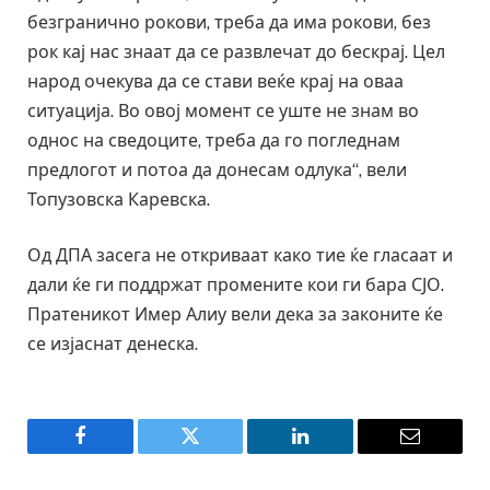
безгранично рокови, треба да има рокови, без
рок кај нас знаат да се развлечат до бескрај. Цел
народ очекува да се стави веќе крај на оваа
ситуација. Во овој момент се уште не знам во
однос на сведоците, треба да го погледнам
предлогот и потоа да донесам одлука“, вели
Топузовска Каревска.
Од ДПА засега не откриваат како тие ќе гласаат и
дали ќе ги поддржат промените кои ги бара СЈО.
Пратеникот Имер Алиу вели дека за законите ќе
се изјаснат денеска.
Facebook
Twitter
LinkedIn
Email