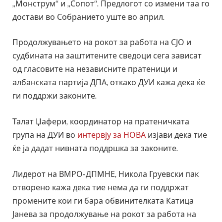
„Монструм“ и „Сопот“. Предлогот со измени таа го
достави во Собранието уште во април.
Продолжувањето на рокот за работа на СЈО и
судбината на заштитените сведоци сега зависат
од гласовите на независните пратеници и
албанската партија ДПА, откако ДУИ кажа дека ќе
ги поддржи законите.
Талат Џафери, координатор на пратеничката
група на ДУИ во
интервју за НОВА
изјави дека тие
ќе ја дадат нивната поддршка за законите.
Лидерот на ВМРО-ДПМНЕ, Никола Груевски пак
отворено кажа дека тие нема да ги поддржат
промените кои ги бара обвинителката Катица
Јанева за продолжување на рокот за работа на