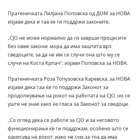
Пратеничката Лилјана Поповска од ДОМ за НОВА
изјави дека и таа ќе ги поддржи законите.
„СЈО не може нормално да ги заврши процесите
без овие закони, мора да има заштита врз
сведоците, за да не им се случи она што му се
случи на Коста Крпач“, изјави Поповска за НОВА.
Пратеничката Роза Топузовска Каревска, за НОВА
изјави дека таа ќе го поддржи Законот за
продолжување на рокот на работата на СЈО, но се
уште не знае како ќе гласа за Законот за сведоци.
„Со оглед дека се работи за СЈО и за неговото
функционирање ќе ги поддржам, особено што се
однесува на рокот, иако не сум за тоа да има