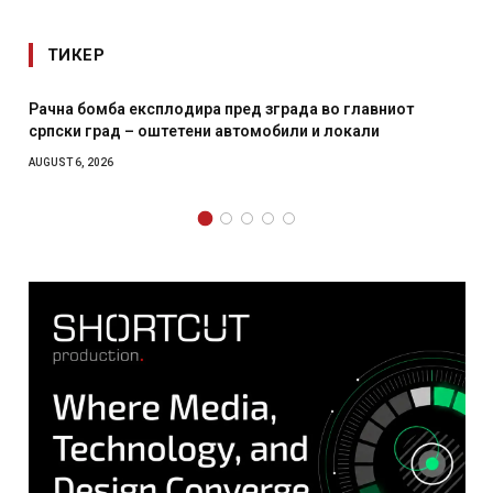
ТИКЕР
т
И Данска се милитарилизира – воведува нова 11-
месечна воена
AUGUST 4, 2026