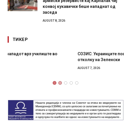
армиски резервисти кај Карпалак чиј
конвој кукавички беше нападнат од
заседа
AUGUST 8, 2026
ТИКЕР
СОЗИС: Украинците повеќе им веруваат на генералите
отколку на Зеленски
AUGUST 7, 2026