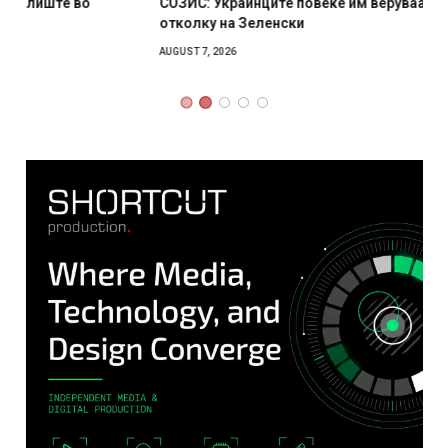
СОЗИС: Украинците повеќе им веруваат на генералите
отколку на Зеленски
AUGUST 7, 2026