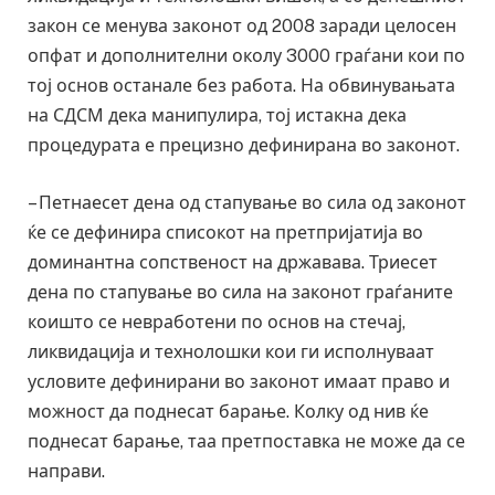
закон се менува законот од 2008 заради целосен
опфат и дополнителни околу 3000 граѓани кои по
тој основ останале без работа. На обвинувањата
на СДСМ дека манипулира, тој истакна дека
процедурата е прецизно дефинирана во законот.
– Петнаесет дена од стапување во сила од законот
ќе се дефинира списокот на претпријатија во
доминантна сопственост на државава. Триесет
дена по стапување во сила на законот граѓаните
коишто се невработени по основ на стечај,
ликвидација и технолошки кои ги исполнуваат
условите дефинирани во законот имаат право и
можност да поднесат барање. Колку од нив ќе
поднесат барање, таа претпоставка не може да се
направи.