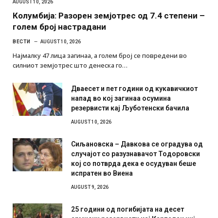
AUGUST 10, 2026
Колумбија: Разорен земјотрес од 7.4 степени –
голем број настрадани
ВЕСТИ
AUGUST 10, 2026
Најмалку 47 лица загинаа, а голем број се повредени во
силниот земјотрес што денеска го…
Дваесет и пет години од кукавичкиот
напад во кој загинаа осумина
резервисти кај Љуботенски бачила
AUGUST 10, 2026
Сиљановска – Давкова се оградува од
случајот со разузнавачот Тодоровски
кој со потврда дека е осудуван беше
испратен во Виена
AUGUST 9, 2026
25 години од погибијата на десет