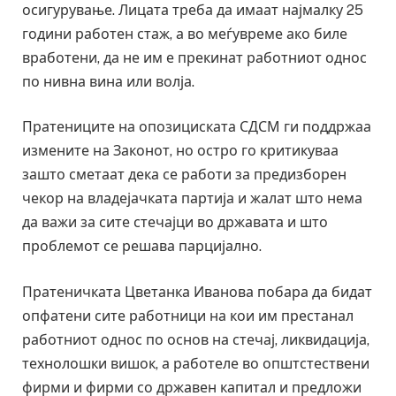
осигурување. Лицата треба да имаат најмалку 25
години работен стаж, а во меѓувреме ако биле
вработени, да не им е прекинат работниот однос
по нивна вина или волја.
Пратениците на опозициската СДСМ ги поддржаа
измените на Законот, но остро го критикуваа
зашто сметаат дека се работи за предизборен
чекор на владејачката партија и жалат што нема
да важи за сите стечајци во државата и што
проблемот се решава парцијално.
Пратеничката Цветанка Иванова побара да бидат
опфатени сите работници на кои им престанал
работниот однос по основ на стечај, ликвидација,
технолошки вишок, а работеле во општстествени
фирми и фирми со државен капитал и предложи