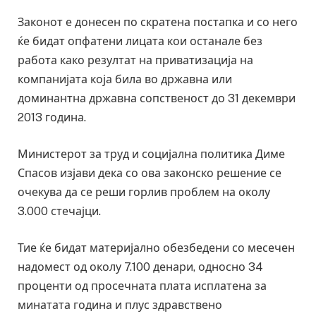
Законот е донесен по скратена постапка и со него
ќе бидат опфатени лицата кои останале без
работа како резултат на приватизација на
компанијата која била во државна или
доминантна државна сопственост до 31 декември
2013 година.
Министерот за труд и социјална политика Диме
Спасов изјави дека со ова законско решение се
очекува да се реши горлив проблем на околу
3.000 стечајци.
Тие ќе бидат материјално обезбедени со месечен
надомест од околу 7.100 денари, односно 34
проценти од просечната плата исплатена за
минатата година и плус здравствено