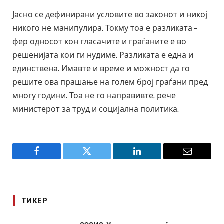
Јасно се дефинирани условите во законот и никој
никого не манипулира. Токму тоа е разликата –
фер односот кон гласачите и граѓаните е во
решенијата кои ги нудиме. Разликата е една и
единствена. Имавте и време и можност да го
решите ова прашање на голем број граѓани пред
многу години. Тоа не го направивте, рече
министерот за труд и социјална политика.
Facebook
Twitter
LinkedIn
Email
ТИКЕР