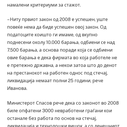
намалени критериуми за стажот.
– Ниту првиот закон од 2008 е успешен, уште
повеќе нема да биде успешен овој закон. Од
податоците коишто ги имаме, од вкупно
поднесени околу 10.000 барања, одбиени се над
7.500 барања, а основа поради која се одбиени
овие барања е дека фирмата во која работеле не
е претежно државна, а некои затоа што до денот
на престанокот на работен однос под стечај,
ликвидација немаат полни 25 години, рече
Иванова.
Mинистерот Спасов рече дека со законот во 2008
биле опфатени 3000 невработени граѓани кои
останале без работа по основ на стечај,
ликвидација и технолошки вишок, а со денешниот