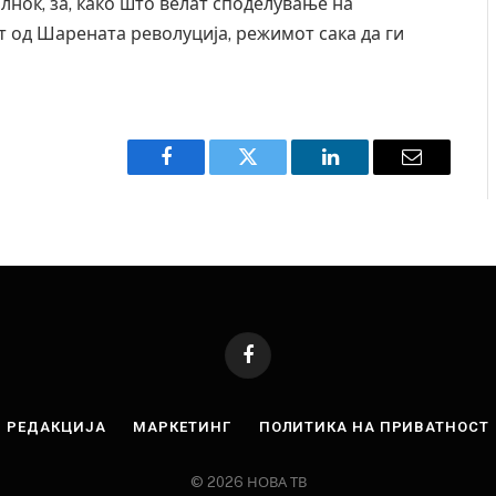
олноќ, за, како што велат споделување на
ат од Шарената револуција, режимот сака да ги
Facebook
Twitter
LinkedIn
Email
Facebook
РЕДАКЦИЈА
МАРКЕТИНГ
ПОЛИТИКА НА ПРИВАТНОСТ
© 2026 НОВА ТВ