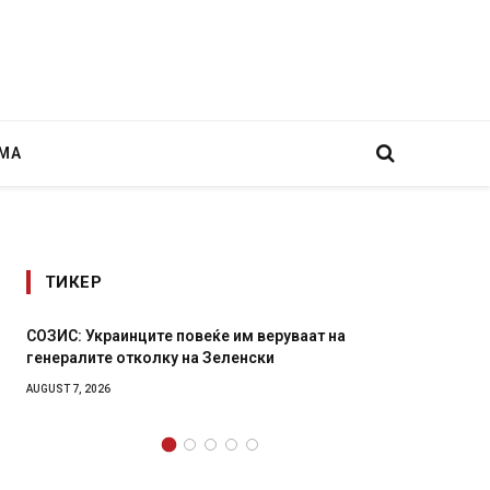
МА
ТИКЕР
раинците повеќе им веруваат на
Рачна бомба експлод
е отколку на Зеленски
главниот српски гра
локали
6
AUGUST 6, 2026