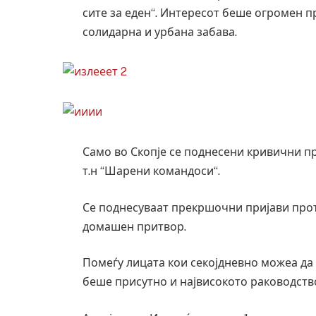
сите за еден“. Интересот беше огромен пр
солидарна и урбана забава.
Само во Скопје се поднесени кривични пр
т.н “Шарени командоси“.
Се поднесуваат прекршочни пријави проти
домашен притвор.
Помеѓу лицата кои секојдневно можеа да 
беше присутно и највисокото раководств