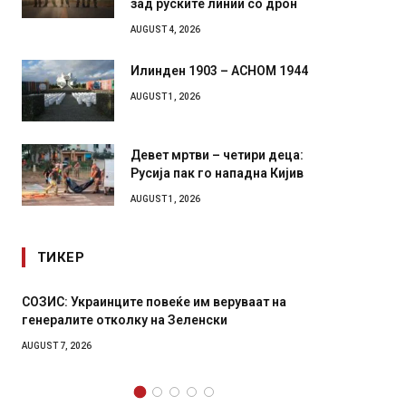
зад руските линии со дрон
AUGUST 4, 2026
Илинден 1903 – АСНОМ 1944
AUGUST 1, 2026
Девет мртви – четири деца:
Русија пак го нападна Кијив
AUGUST 1, 2026
ТИКЕР
ИС: Украинците повеќе им веруваат на
Рачна бомба е
ералите отколку на Зеленски
главниот српс
локали
ST 7, 2026
AUGUST 6, 2026