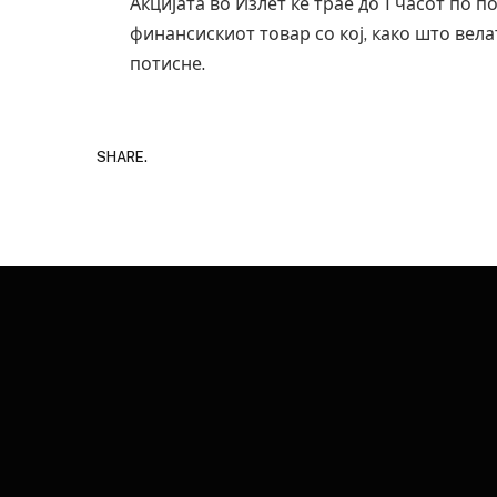
Акцијата во Излет ќе трае до 1 часот по п
финансискиот товар со кој, како што вел
потисне.
SHARE.