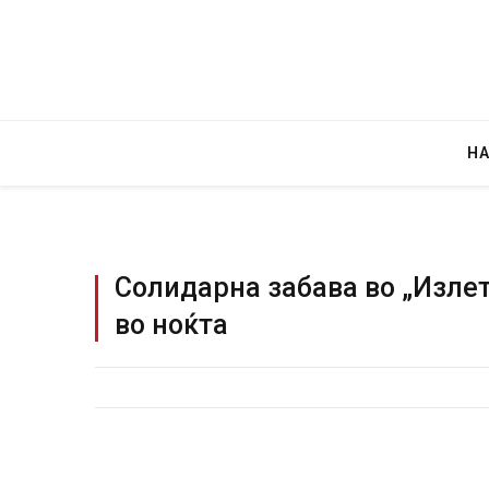
Н
Солидарна забава во „Изле
во ноќта