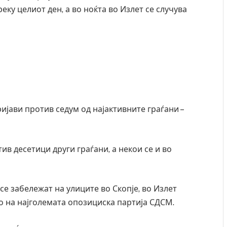
еку целиот ден, а во ноќта во Излет се случува
ијави против седум од најактивните граѓани –
в десетици други граѓани, а некои се и во
Детали за експлозијата во главниот град на
СОЗ
Русија – жена носела бомба, кој требало да
ген
се забележат на улиците во Скопје, во Излет
биде убиен?
AUGU
о на најголемата опозициска партија СДСМ.
AUGUST 2, 2026