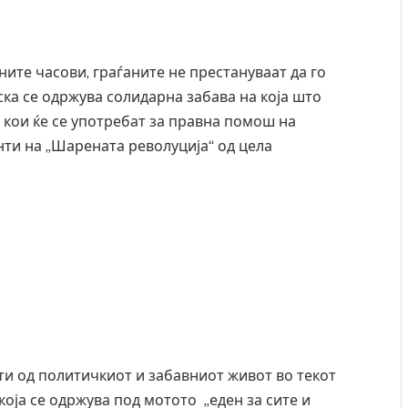
ните часови, граѓаните не престануваат да го
ска се одржува солидарна забава на која што
и кои ќе се употребат за правна помош на
ти на „Шарената револуција“ од цела
сти од политичкиот и забавниот живот во текот
која се одржува под мотото „еден за сите и