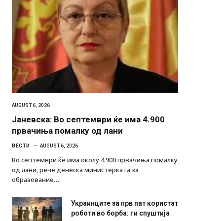
AUGUST 6, 2026
Јаневска: Во септември ќе има 4.900
првачиња помалку од лани
ВЕСТИ
AUGUST 6, 2026
Во септември ќе има околу 4.900 првачиња помалку
од лани, рече денеска министерката за
образование…
Украинците за прв пат користат
роботи во борба: ги спуштија