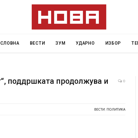
АСЛОВНА
ВЕСТИ
ЗУМ
УДАРНО
ИЗБОР
ТЕ
т“, поддршката продолжува и
0
Детали за експлозијата во главниот град на
СОЗИС: Ук
Русија – жена носела бомба, кој требало да
генералит
биде убиен?
ВЕСТИ
,
ПОЛИТИКА
AUGUST 7, 202
AUGUST 2, 2026