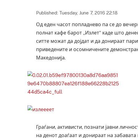
Published: Tuesday, June 7, 2016 22:18
Од еден часот попладнево па се до вечер
полнат кафе барот „Излет“ каде што дене
ситте можат да дојдат и да донираат пар
приведените и осомничените демонстран
Македонија.
Граѓани, активисти, познати јавни лично
на денот доаѓаат и донираат на забавата 