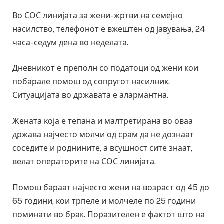
Во СОС линијата за жени- жртви на семејно
насилство, телефонот е вжештен од јавувања, 24
часа- седум дена во неделата.
Дневникот е преполн со податоци од жени кои
побарале помош од сопругот насилник.
Ситуацијата во државата е алармантна.
Жената која е тепана и малтретирана во оваа
држава најчесто молчи од срам да не дознаат
соседите и роднините, а всушност сите знаат,
велат операторите на СОС линијата.
Помош бараат најчесто жени на возраст од 45 до
65 години, кои трпеле и молчеле по 25 години
поминати во брак. Поразителен е фактот што на