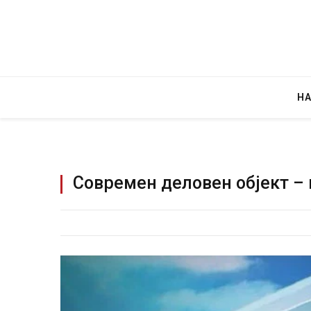
Н
Современ деловен објект –
Грција: Горат Парос, Анд
JULY 30, 2026