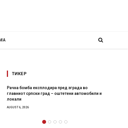
МА
ТИКЕР
да во
И Данска се милитарилизира – воведува нова
автомобили и
11-месечна воена
AUGUST 4, 2026