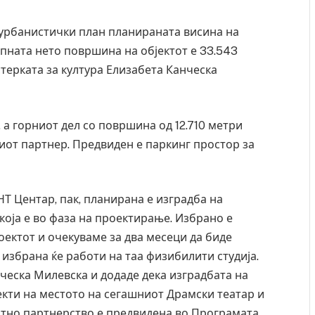
 урбанистички план планираната висина на
упната нето површина на објектот е 33.543
терката за култура Елизабета Канческа
 а горниот дел со површина од 12.710 метри
иот партнер. Предвиден е паркинг простор за
НТ Центар, пак, планирана е изградба на
која е во фаза на проектирање. Избрано е
оектот и очекуваме за два месеци да биде
 избрана ќе работи на таа физибилити студија.
ческа Милевска и додаде дека изградбата на
кти на местото на сегашниот Драмски театар и
ватно партнерство е предвидена во Програмата