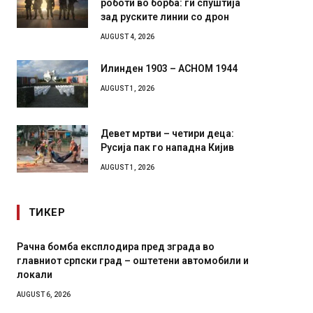
зад руските линии со дрон
AUGUST 4, 2026
Илинден 1903 – АСНОМ 1944
AUGUST 1, 2026
Девет мртви – четири деца:
Русија пак го нападна Кијив
AUGUST 1, 2026
ТИКЕР
пред зграда во
И Данска се милитарилизира – вове
оштетени автомобили и
11-месечна воена
AUGUST 4, 2026