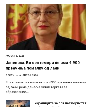
AUGUST 6, 2026
Јаневска: Во септември ќе има 4.900
првачиња помалку од лани
ВЕСТИ
AUGUST 6, 2026
Во септември ќе има околу 4.900 првачиња помалку
од лани, рече денеска министерката за
образование…
Украинците за прв пат користат
роботи во борба: ги спуштија