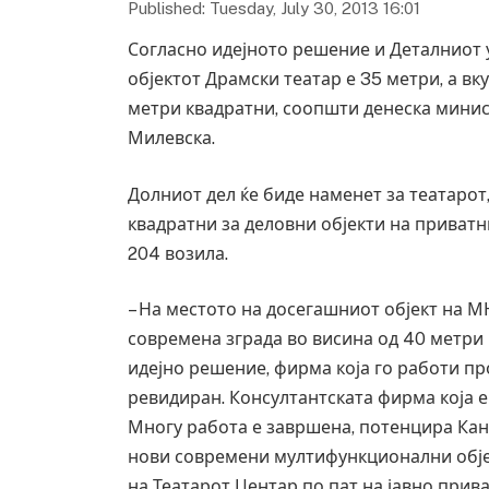
Published: Tuesday, July 30, 2013 16:01
Согласно идејното решение и Деталниот
објектот Драмски театар е 35 метри, а вк
метри квадратни, соопшти денеска минис
Милевска.
Долниот дел ќе биде наменет за театарот,
квадратни за деловни објекти на приватн
204 возила.
– На местото на досегашниот објект на М
современа зграда во висина од 40 метри 
идејно решение, фирма која го работи пр
ревидиран. Консултантската фирма која е
Многу работа е завршена, потенцира Кан
нови современи мултифункционални обје
на Театарот Центар по пат на јавно при