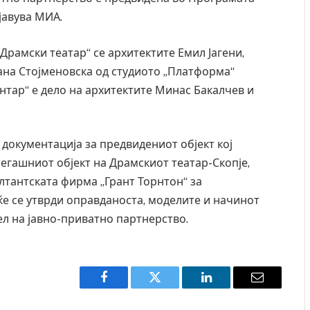
јавува МИА.
Драмски театар“ се архитектите Емил Јагени,
ана Стојменовска од студиото „Платформа“
нтар“ е дело на архитектите Минас Бакалчев и
документација за предвидениот објект кој
сегашниот објект на Драмскиот театар-Скопје,
лтантската фирма „Грант Торнтон“ за
 ќе се утврди оправданоста, моделите и начинот
ел на јавно-приватно партнерство.
Парос, Андрос, Калимнос, Крит, …
Рачна бомба експлодира 
главниот српски град – 
локали
AUGUST 6, 2026
Facebook
Twitter
LinkedIn
Email