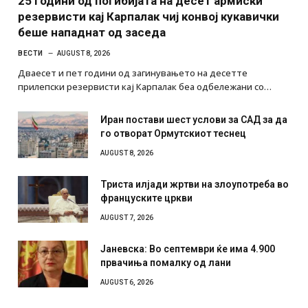
25 години од погибијата на десет армиски
резервисти кај Карпалак чиј конвој кукавички
беше нападнат од заседа
ВЕСТИ
AUGUST 8, 2026
Дваесет и пет години од загинувањето на десетте
прилепски резервисти кај Карпалак беа одбележани со…
Иран постави шест услови за САД за да
го отворат Ормутскиот теснец
AUGUST 8, 2026
Триста илјади жртви на злоупотреба во
француските цркви
AUGUST 7, 2026
Јаневска: Во септември ќе има 4.900
првачиња помалку од лани
AUGUST 6, 2026