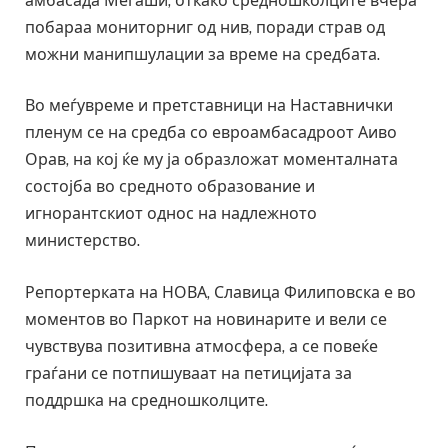
амбасада Меѓаши, откако средношколците вчера
побараа мониторниг од нив, поради страв од
можни манипшулации за време на средбата.
Во меѓувреме и претставници на Наставнички
пленум се на средба со евроамбасадроот Аиво
Орав, на кој ќе му ја образложат моменталната
состојба во средното образование и
игнорантскиот однос на надлежното
министерство.
Репортерката на НОВА, Славица Филиповска е во
моментов во Паркот на новинарите и вели се
чувствува позитивна атмосфера, а се повеќе
граѓани се потпишуваат на петицијата за
поддршка на средношколците.