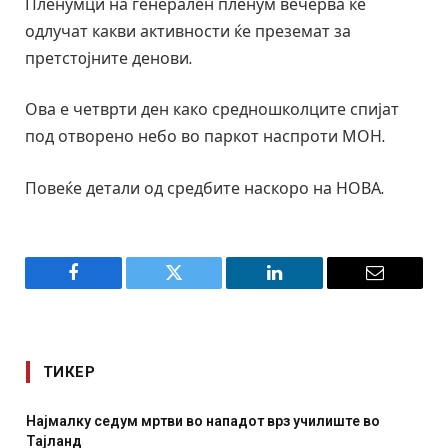
Пленумци на генерален пленум вечерва ќе
одлучат какви активности ќе преземат за
претстoјните денови.
Ова е четврти ден како средношколците спијат
под отворено небо во паркот наспроти МОН.
Повеќе детали од средбите наскоро на НОВА.
Facebook
Twitter
LinkedIn
Email
ТИКЕР
 нападот врз училиште во
СОЗИС: Украинците повеќе им
отколку на Зеленски