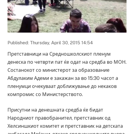
Published: Thursday, April 30, 2015 14:54
Претставници на Средношколскиот пленум
денеска по четврти пат ќе одат на средба во МОН.
Состанокот со министерот за образование
Абдулаким Адеми е закажан за во 15:30 часот а
пленумци очекуваат доближување до некаков
компромис со Министерството.
Присутни на денешната средба ќе бидат
Народниот правобранител, претставник од
Хелсиншкиот комитет и претставник на детската