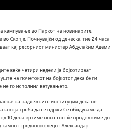
а кампување во Паркот на новинарите,
во Скопје. Почнувајќи од денеска, тие 24 часа
авуваат кај ресорниот министер Абдулаќим Адеми
ите веќе четири недели ја бојкотираат
уште на почетокот на бојкотот дека ќе ги
те не го исполнил ветувањето.
ресторан
Најмалку седум мртви во нападот врз училиште
знаење на надлежните институции дека не
ивот бил
во Тајланд
ата која треба да се одржи.Се обидуваме да
AUGUST 7, 2026
 од 10 дена вртиме нон стоп, ќе продолжиме до
пред кампот средношколецот Александар