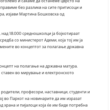
поголемо и сакаме да останеме цврсто на
 правиме без разликa на сите притисоци и
ра, изјави Мартина Бошковска од
, над 18.000 средношколци ја бојкотираат
редба со министерот Адеми, која тој им ја
 измените во концептот за полагање државна
онцепт на полагање на државна матура.
е ставен во мирување и електронското
 родители, професори, наставници, студенти и
рој во Паркот на новинарите да им изразат
од храна и пијалоци која ќе им биде потребна