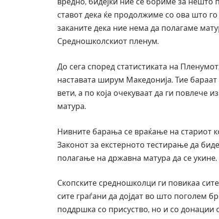
вредно, бидејќи ние се бориме за нешто 
ставот дека ќе продолжиме со ова што го
заканите дека ние нема да полагаме мату
Средношколскиот пленум.
До сега според статистиката на Пленумот
наставата ширум Македонија. Тие бараат с
вети, а по која очекуваат да ги повлече
матура.
Нивните барања се враќање на стариот к
Законот за екстерното тестирање да бид
полагање на државна матура да се укине.
Скопските средношколци ги повикаа сите
сите граѓани да дојдат во што поголем б
поддршка со присуство, но и со донации 