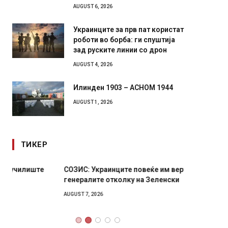
AUGUST 6, 2026
Украинците за прв пат користат
роботи во борба: ги спуштија
зад руските линии со дрон
AUGUST 4, 2026
Илинден 1903 – АСНОМ 1944
AUGUST 1, 2026
ТИКЕР
СОЗИС: Украинците повеќе им веруваат на
Рачна 
генералите отколку на Зеленски
главни
локали
AUGUST 7, 2026
AUGUST 6,