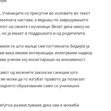
нум.
. Учениците се присутни во холовите во текот
ормалната настава, а веднаш по завршувањето
мпот на своите соученици. Велат дека никој не
 но ја имаат и поддршката и од родителите.
мили се што малце сме поттикнати, бидејќи ја
ие вака имаме интеракција, излегуваме надвор,
јави ученик кој инсистираше на анонимност.
травот од можните законски санкции што
ие може да го изгубат правото да полагаат
средното образование само со училишна
 меѓутоа размислуваме дека ова е можеби