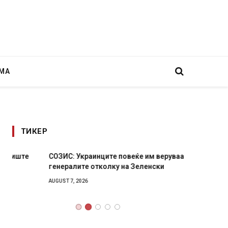
МА
ТИКЕР
СОЗИС: Украинците повеќе им веруваат на
Рачна 
генералите отколку на Зеленски
главни
локали
AUGUST 7, 2026
AUGUST 6,