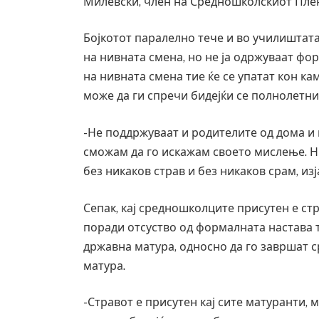
Милевски, член на Средношколскиот Пле
Бојкотот паралелно тече и во училиштата
на нивната смена, но не ја одржуваат ф
на нивната смена тие ќе се упатат кон ка
може да ги спречи бидејќи се полнолетни,
-Не поддржуваат и родителите од дома и 
сможам да го искажам своето мислење. Н
без никаков страв и без никаков срам, из
Сепак, кај средношколците присутен е с
поради отсуство од формалната настава т
државна матура, односно да го завршат 
матура.
-Стравот е присутен кај сите матуранти,