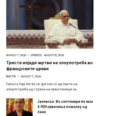
AUGUST 7, 2026
UPDATED:
AUGUST 8, 2026
Триста илјади жртви на злоупотреба во
француските цркви
ВЕСТИ
AUGUST 7, 2026
Папата Лав XIV ќе се сретне со жртвите на
злоупотреба од страна на свештеници за…
Јаневска: Во септември ќе има
4.900 првачиња помалку од
лани