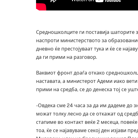
Средношколците ги поставија шаторите з
наспроти министерството за образование 
дневно ќе престојуваат тука и ќе се нај
да ги прими на разговор.
Ваквиот фронт доаѓа откако средношколц
наставата, а министерот Адеми иако вети 
прими на средба, се до денеска тој се уш
Уште двајца починаа од повредите во 
-Овдека сме 24 часа за да им дадеме до 
во главниот град на Русуија – експлоз
можат толку лесно да се откажат од средб
завиткан како роденденски подарок
стапиме во контакт веќе 2 месеца, повеќе
AUGUST 2, 2026
тоа, ќе се најавуваме секој ден изјави 