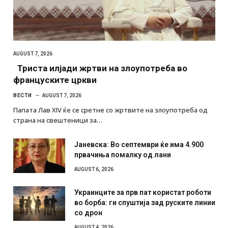
AUGUST 7, 2026
Триста илјади жртви на злоупотреба во
француските цркви
ВЕСТИ
AUGUST 7, 2026
Папата Лав XIV ќе се сретне со жртвите на злоупотреба од
страна на свештеници за…
Јаневска: Во септември ќе има 4.900
првачиња помалку од лани
AUGUST 6, 2026
Украинците за прв пат користат роботи
во борба: ги спуштија зад руските линии
со дрон
AUGUST 4, 2026