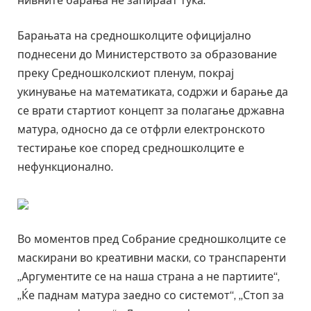
нивните барања не запираат тука.
Барањата на средношколците официјално
поднесени до Министерството за образование
преку Средношколскиот пленум, покрај
укинување на математиката, содржи и барање да
се врати стартиот концепт за полагање државна
матура, односно да се отфрли електронското
тестирање кое според средношколците е
нефункционално.
Во моментов пред Собрание средношколците се
маскирани во креативни маски, со транспаренти
„Аргументите се на наша страна а не партиите“,
„Ќе паднам матура заедно со системот“, „Стоп за