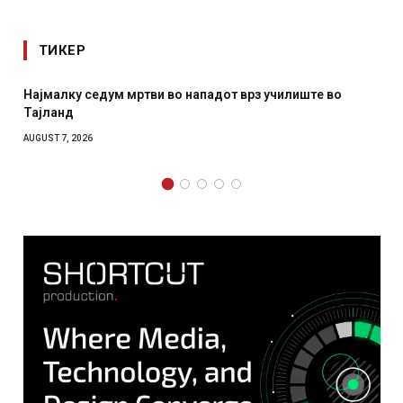
ТИКЕР
от врз училиште во
СОЗИС: Украинците повеќе им верув
отколку на Зеленски
AUGUST 7, 2026