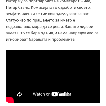
Интервју со портпаролот на комесарот Филе,
Петар Стано: Комисијата го одработи своето,
земјите-членки се тие кои одлучуваат за вас.
Статус-кво по прашањето за името е
недозволиво, мора да се реши. Вашите лидери
знаат што се бара од нив, и нема напредок ако се
игнорираат барањата и проблемите.