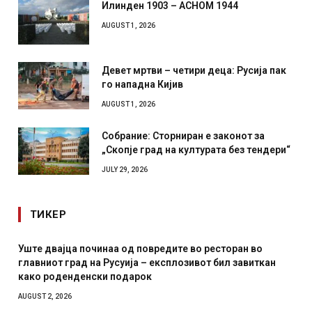
Илинден 1903 – АСНОМ 1944
AUGUST 1, 2026
Девет мртви – четири деца: Русија пак
го нападна Кијив
AUGUST 1, 2026
Собрание: Сторниран е законот за
„Скопје град на културата без тендери“
JULY 29, 2026
ТИКЕР
Уште двајца починаа од повредите во ресторан во
главниот град на Русуија – експлозивот бил завиткан
како роденденски подарок
AUGUST 2, 2026