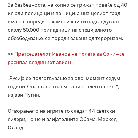
За безбедноста, на копно се грижат повеќе од 40
илјади полицајци и војници, а низ целиот град
има распоредено камери кои ги надгледуваат
околу 50.000 припадници на специјалното
обезбедување, се поради закани од тероризам.
>>
Претседателот Иванов не полета за Сочи – се
расипал владиниот авион
„Русија се подготвуваше за овој момент седум
години. Ова стана голем национален проект“,
изјави Путин.
Отворањето на игрите го следат 44 светски
лидери, но не и влијателните Обама, Меркел,
Оланд.