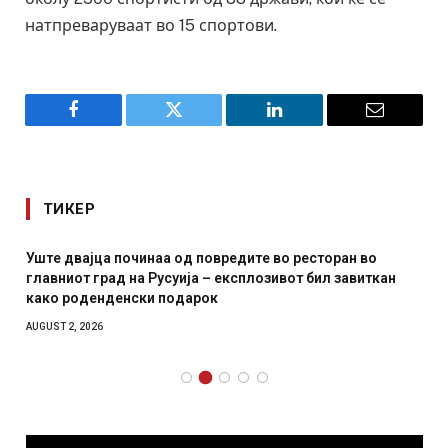
натпреваруваат во 15 спортови.
Facebook
Twitter
LinkedIn
Email
ТИКЕР
Уште двајца починаа од повредите во ресторан во
главниот град на Русуија – експлозивот бил завиткан
како роденденски подарок
AUGUST 2, 2026