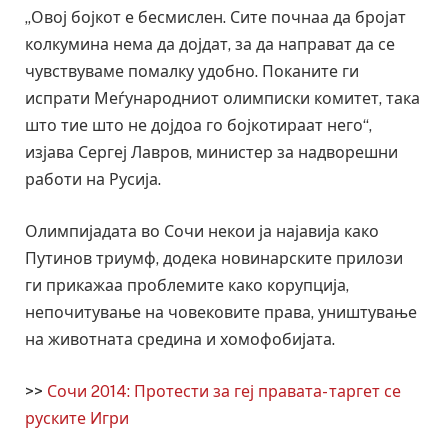
„Овој бојкот е бесмислен. Сите почнаа да бројат
колкумина нема да дојдат, за да направат да се
чувствуваме помалку удобно. Поканите ги
испрати Меѓународниот олимписки комитет, така
што тие што не дојдоа го бојкотираат него“,
изјава Сергеј Лавров, министер за надворешни
работи на Русија.
Олимпијадата во Сочи некои ја најавија како
Путинов триумф, додека новинарските прилози
ги прикажаа проблемите како корупција,
непочитување на човековите права, уништување
на животната средина и хомофобијата.
>>
Сочи 2014: Протести за геј правата- таргет се
руските Игри