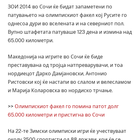
ЗОИ 2014 во Сочи ќе бидат запаметени по
патувањето на олимпискиот факел кој Русите го
однесоа дури во вселената и на северниот пол.
Вупно штафетата патуваше 123 дена и измина над
65.000 километри.
Македонија на игрите во Сочи ќе биде
преставувана од тројца натпреварувачи, и тоа
нордиецот Дарко Дамјановски, Антонио
Ристовски кој ќе настапи во слалом и велесламом
и Марија Коларовска во нордиско трчање.
>>
Олимпискиот факел го помина патот долг
65.000 километри и пристигна во Сочи
На 22-те Зимски олимписки игри ќе учествуваат
околу 2500 спортисти од 88 држави, кои ќе се