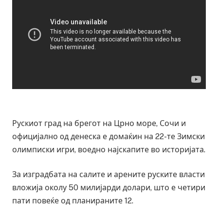
Рускиот град на брегот на Црно море, Сочи и
официјално oд денеска е домаќин на 22-те Зимски
олимписки игри, воедно најскапите во историјата.
За изградбата на салите и арените руските власти
вложија околу 50 милијарди долари, што е четири
пати повеќе од планираните 12.