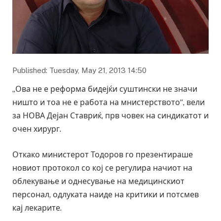
Published: Tuesday, May 21, 2013 14:50
„Ова не е реформа бидејќи суштински не значи
ништо и тоа не е работа на мнистерството“, вели
за НОВА Дејан Ставриќ, прв човек на синдикатот и
очен хирург.
Откако министерот Тодоров го презентираше
новиот протокол со кој се регулира начиот на
облекување и однесување на медицинскиот
персонал, одлуката наиде на критики и потсмев
кај лекарите.