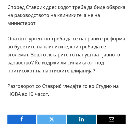
Според Ставриќ дрес кодот треба да биде обврска
на раководството на клиниките, а не на
министерот.
Она што ургентно треба да се направи е реформа
во буџетите на клиниките, кои треба да се
зголемат. Зошто лекарите го напуштаат јавното
здравство? Ќе издржи ли синдикакот под
притисокот на партиските влијанија?
Разговорот со Ставриќ гледајте го во Студио на
НОВА во 19 часот.
Facebook
Twitter
LinkedIn
Email