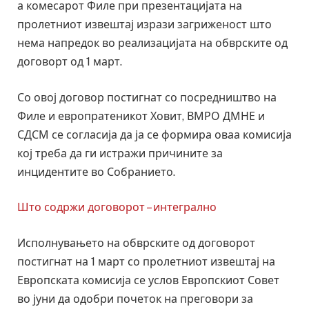
а комесарот Филе при презентацијата на
пролетниот извештај изрази загриженост што
нема напредок во реализацијата на обврските од
договорт од 1 март.
Со овој договор постигнат со посредништво на
Филе и европратеникот Ховит, ВМРО ДМНЕ и
СДСМ се согласија да ја се формира оваа комисија
кој треба да ги истражи причините за
инцидентите во Собранието.
Што содржи договорот – интегрално
Исполнувањето на обврските од договорот
постигнат на 1 март со пролетниот извештај на
Европската комисија се услов Европскиот Совет
во јуни да одобри почеток на преговори за