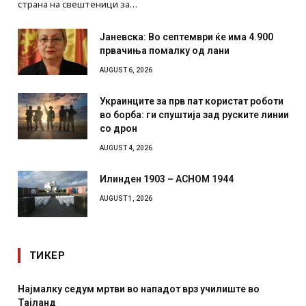
страна на свештеници за…
Јаневска: Во септември ќе има 4.900
првачиња помалку од лани
AUGUST 6, 2026
Украинците за прв пат користат роботи
во борба: ги спуштија зад руските линии
со дрон
AUGUST 4, 2026
Илинден 1903 – АСНОМ 1944
AUGUST 1, 2026
ТИКЕР
тви во нападот врз училиште во
СОЗИС: Украинците пов
отколку на Зеленски