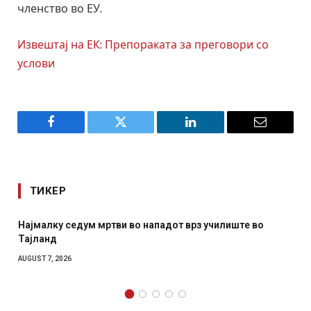
членство во ЕУ.
Извештај на ЕК: Препораката за преговори со
услови
Facebook
Twitter
LinkedIn
Email
ТИКЕР
врз училиште во
СОЗИС: Украинците повеќе им веруваа
отколку на Зеленски
AUGUST 7, 2026