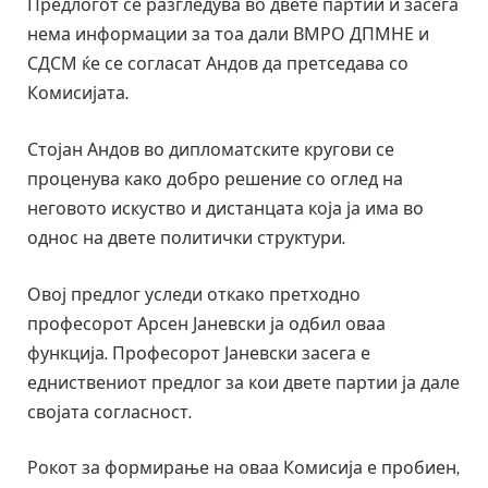
Предлогот се разгледува во двете партии и засега
нема информации за тоа дали ВМРО ДПМНЕ и
СДСМ ќе се согласат Андов да претседава со
Комисијата.
Стојан Андов во дипломатските кругови се
проценува како добро решение со оглед на
неговото искуство и дистанцата која ја има во
однос на двете политички структури.
Овој предлог уследи откако претходно
професорот Арсен Јаневски ја одбил оваа
функција. Професорот Јаневски засега е
едниствениот предлог за кои двете партии ја дале
својата согласност.
Рокот за формирање на оваа Комисија е пробиен,