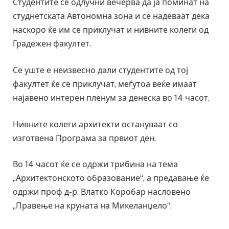
Студентите се одлучни вечерва да ја поминат на
студнетската Автономна зона и се надеваат дека
наскоро ќе им се приклучат и нивните колеги од
Градежен факултет.
Се уште е неизвесно дали студентите од тој
факултет ќе се приклучат, меѓутоа веќе имаат
најавено интерен пленум за денеска во 14 часот.
Нивните колеги архитекти остануваат со
изготвена Програма за првиот ден.
Во 14 часот ќе се одржи трибина на тема
„Архитектонското образование“, а предавање ќе
одржи проф д-р. Влатко Коробар насловено
„Правење на круната на Микеланџело“.