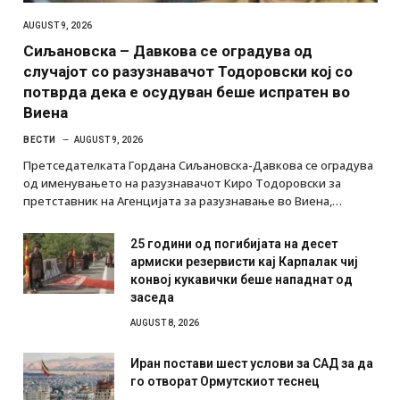
AUGUST 9, 2026
Сиљановска – Давкова се оградува од
случајот со разузнавачот Тодоровски кој со
потврда дека е осудуван беше испратен во
Виена
ВЕСТИ
AUGUST 9, 2026
Претседателката Гордана Сиљановска-Давкова се оградува
од именувањето на разузнавачот Киро Тодоровски за
претставник на Агенцијата за разузнавање во Виена,…
25 години од погибијата на десет
армиски резервисти кај Карпалак чиј
конвој кукавички беше нападнат од
заседа
AUGUST 8, 2026
Иран постави шест услови за САД за да
го отворат Ормутскиот теснец