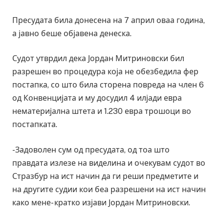
Пресудата била донесена на 7 април оваа година,
а јавно беше објавена денеска.
Судот утврдил дека Јордан Митриновски бил
разрешен во процедура која не обезбедила фер
постапка, со што била сторена повреда на член 6
од Конвенцијата и му досудил 4 илјади евра
нематеријална штета и 1.230 евра трошоци во
постапката.
-Задоволен сум од пресудата, од тоа што
правдата излезе на виделина и очекувам судот во
Стразбур на ист начин да ги реши предметите и
на другите судии кои беа разрешени на ист начин
како мене- кратко изјави Јордан Митриновски.