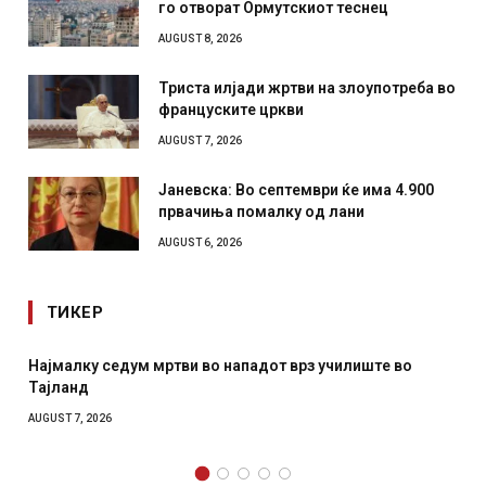
го отворат Ормутскиот теснец
AUGUST 8, 2026
Триста илјади жртви на злоупотреба во
француските цркви
AUGUST 7, 2026
Јаневска: Во септември ќе има 4.900
првачиња помалку од лани
AUGUST 6, 2026
ТИКЕР
 во нападот врз училиште во
СОЗИС: Украинците повеќе
отколку на Зеленски
AUGUST 7, 2026