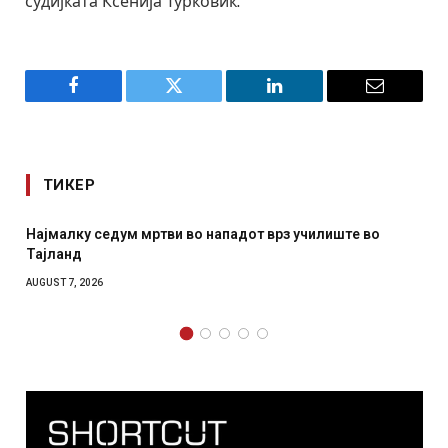
судијката Ксенија Турковиќ.
Facebook
Twitter
LinkedIn
Email
ТИКЕР
з училиште во
СОЗИС: Украинците повеќе им веруваат н
отколку на Зеленски
AUGUST 7, 2026