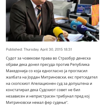
Published: Thursday, April 30, 2015 18:31
Судот за човекови права во Стразбур денеска
објави дека донел пресуда против Република
Македонија со која едногласно ја прогласил
жалбата на Јордан Митриновски, екс претседател
на скопскиот Апелационен суд за допуштена и
констатирал дека Судскиот совет не бил
независен и непристрасен трибунал пред кој
Митриновски немал фер судење“.