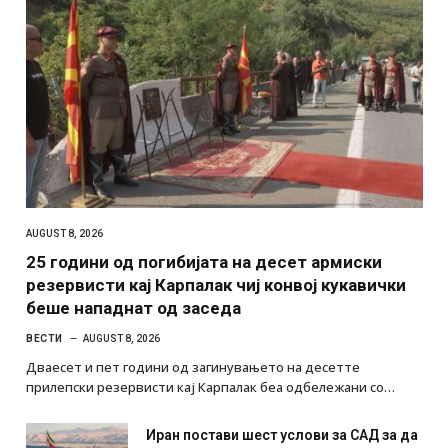
AUGUST 8, 2026
25 години од погибијата на десет армиски
резервисти кај Карпалак чиј конвој кукавички
беше нападнат од заседа
ВЕСТИ
AUGUST 8, 2026
Дваесет и пет години од загинувањето на десетте
прилепски резервисти кај Карпалак беа одбележани со…
Иран постави шест услови за САД за да