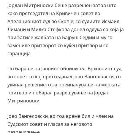
Јордан Митриноски беше разрешен затоа што
како претседател на Кривичен совет во
Апелациониот суд во Скопје, со судиите Исмаил
Лимани и Милка Стефкова донел одлука со која ја
прифатиле жалбата на Бајруш Сејдии и му го
замениле притворот со куќен притвор и со
гаранција.
По барање на Јавниот обвинител, Врховниот суд
во совет со кој претседавал Јово Вангеловски, го
укинал решението за преиначување на мерката
притвор и побарал разрешување на Јордан
Митриновски.
Јово Вангеловски, во тоа време бил и член на
Судскиот совет и гласал за неговото
разрешување.