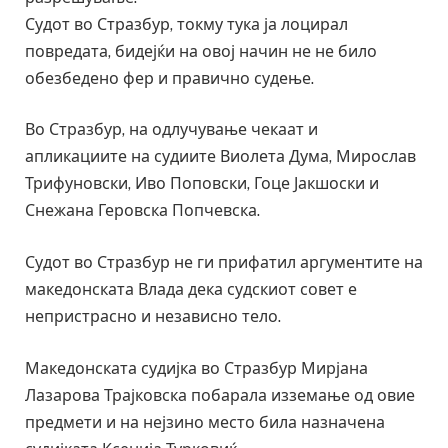
Судот во Стразбур, токму тука ја лоцирал
повредата, бидејќи на овој начин не не било
обезбедено фер и правично судење.
Во Стразбур, на одлучување чекаат и
апликациите на судиите Виолета Дума, Мирослав
Трифуновски, Иво Поповски, Гоце Јакшоски и
Снежана Геровска Попчевска.
Судот во Стразбур не ги прифатил аргументите на
македонската Влада дека судскиот совет е
непристрасно и независно тело.
Македонската судијка во Стразбур Мирјана
Лазарова Трајковска побарала изземање од овие
предмети и на нејзино место била назначена