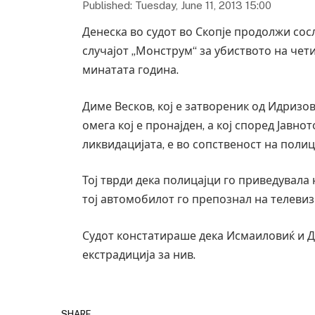
Published: Tuesday, June 11, 2013 15:00
Денеска во судот во Скопје продолжи сос
случајот „Монструм“ за убиството на че
минатата година.
Диме Весков, кој е затвореник од Идризо
омега кој е пронајден, а кој според Јавн
ликвидацијата, е во сопственост на поли
Тој тврди дека полицајци го приведувала н
тој автомобилот го препознал на телевизи
Судот констатираше дека Исмаиловиќ и Д
екстрадиција за нив.
SHARE.