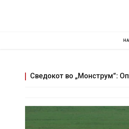
Н
Сведокот во „Монструм“: Оп
Детали за експлозијата во г
Русија – жена носела бомба,
биде убиен?
AUGUST 2, 2026