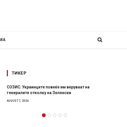
МА
ТИКЕР
на
Рачна бомба експлодира пред зграда во
главниот српски град – оштетени автомобили и
локали
AUGUST 6, 2026