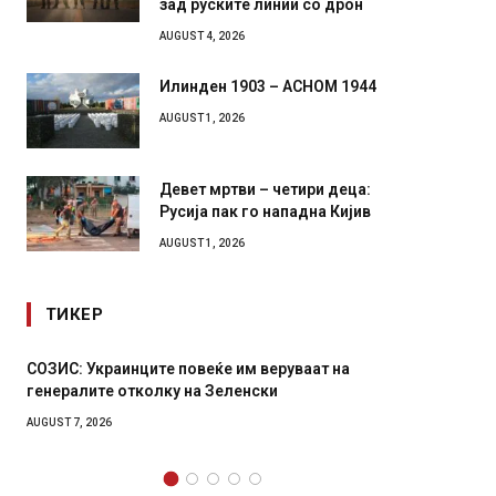
зад руските линии со дрон
AUGUST 4, 2026
Илинден 1903 – АСНОМ 1944
AUGUST 1, 2026
Девет мртви – четири деца:
Русија пак го нападна Кијив
AUGUST 1, 2026
ТИКЕР
руваат на
Рачна бомба експлодира пред зграда во
главниот српски град – оштетени автомоби
локали
AUGUST 6, 2026