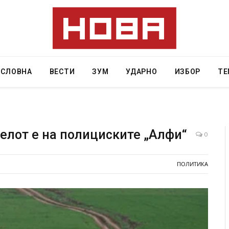
АСЛОВНА
ВЕСТИ
ЗУМ
УДАРНО
ИЗБОР
ТЕ
елот е на полициските „Алфи“
0
лавниот град на
СОЗИС: Украинците повеќе им веруваат 
ПОЛИТИКА
 кој требало да
генералите отколку на Зеленски
AUGUST 7, 2026