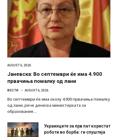
AUGUST 6, 2026
Јаневска: Во септември ќе има 4.900
првачиња помалку од лани
ВЕСТИ
AUGUST 6, 2026
Во септември ќе има околу 4.900 првачиња помалку
од лани, рече денеска министерката за
образование…
Украинците за прв пат користат
роботи во борба: ги спуштија