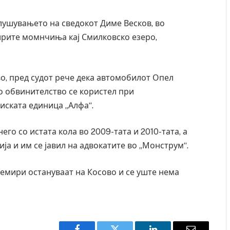
лушувањето на сведокот Диме Весков, во
тирите момнчиња кај Смилковско езеро,
во, пред судот рече дека автомобилот Опел
ото обвинителство се користел при
циската единица „Алфа“.
его со истата кола во 2009-тата и 2010-тата, а
ја и им се јавил на адвокатите во „Монструм“.
емири остануваат на Косово и се уште нема