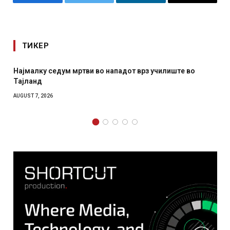
Facebook
Twitter
LinkedIn
Email
ТИКЕР
 нападот врз училиште во
СОЗИС: Украинците повеќе им
отколку на Зеленски
AUGUST 7, 2026