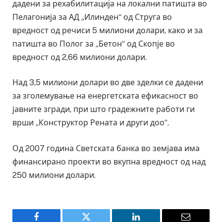
дадени за рехабилитација на локални патишта во
Пелагонија за АД „Илинден“ од Струга во
вредност од речиси 5 милиони долари, како и за
патишта во Полог за „Бетон“ од Скопје во
вредност од 2,66 милиони долари.
Над 3,5 милиони долари во две зделки се дадени
за зголемување на енергетската ефикасност во
јавните згради, при што градежните работи ги
врши „Конструктор Рената и други доо“.
Од 2007 година Светската банка во земјава има
финансирано проекти во вкупна вредност од над
250 милиони долари.