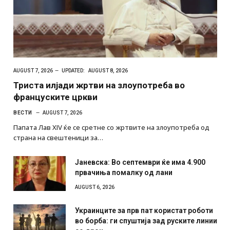
AUGUST 7, 2026
UPDATED:
AUGUST 8, 2026
Триста илјади жртви на злоупотреба во
француските цркви
ВЕСТИ
AUGUST 7, 2026
Папата Лав XIV ќе се сретне со жртвите на злоупотреба од
страна на свештеници за…
Јаневска: Во септември ќе има 4.900
првачиња помалку од лани
AUGUST 6, 2026
Украинците за прв пат користат роботи
во борба: ги спуштија зад руските линии