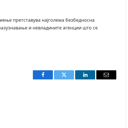
 пиење претставува најголема безбедносна
 разузнавање и невладините агенции што се
Facebook
Twitter
LinkedIn
Email
и затвор
И Данска се милитарилизира – воведува нова
11-месечна воена
AUGUST 4, 2026