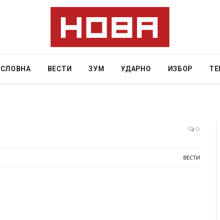
АСЛОВНА
ВЕСТИ
ЗУМ
УДАРНО
ИЗБОР
ТЕ
0
и затвор
И Данска се милитарилизира – воведува нова
ВЕСТИ
11-месечна воена
AUGUST 4, 2026