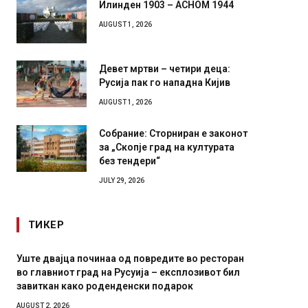
Илинден 1903 – АСНОМ 1944
AUGUST 1, 2026
Девет мртви – четири деца:
Русија пак го нападна Кијив
AUGUST 1, 2026
Собрание: Сторниран е законот
за „Скопје град на културата
без тендери“
JULY 29, 2026
ТИКЕР
Уште двајца починаа од повредите во ресторан
Детали 
во главниот град на Русуија – експлозивот бил
Русија 
завиткан како роденденски подарок
биде у
AUGUST 2, 2026
AUGUST 2,