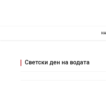
Н
Светски ден на водата
Руска новинарка е осудена на 12 годин
за „велепредавство“
JULY 29, 2026