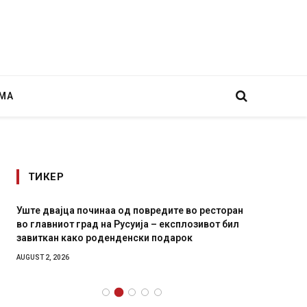
МА
ТИКЕР
Уште двајца починаа од повредите во ресторан
Детали 
во главниот град на Русуија – експлозивот бил
Русија 
завиткан како роденденски подарок
биде у
AUGUST 2, 2026
AUGUST 2,