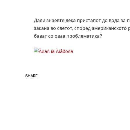
Дали знаевте дека пристапот до вода за
закана во светот, според американското
бават со оваа проблематика?
SHARE.
Руска новинарка е осудена на 12 годин
за „велепредавство“
JULY 29, 2026