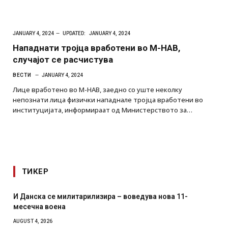
JANUARY 4, 2024
UPDATED:
JANUARY 4, 2024
Нападнати тројца вработени во М-НАВ,
случајот се расчистува
ВЕСТИ
JANUARY 4, 2024
Лице вработено во М-НАВ, заедно со уште неколку
непознати лица физички нападнале тројца вработени во
институцијата, информираат од Министерството за…
ТИКЕР
И Данска се милитарилизира – воведува нова 11-
месечна воена
AUGUST 4, 2026