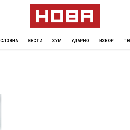
АСЛОВНА
ВЕСТИ
ЗУМ
УДАРНО
ИЗБОР
ТЕ
Уште двајца починаа од повредите во ресторан
во главниот град на Русуија – експлозивот бил
завиткан како роденденски подарок
AUGUST 2, 2026