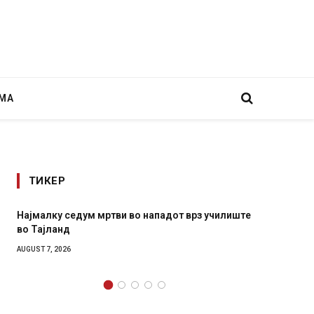
МА
ТИКЕР
Најмалку седум мртви во нападот врз училиште
СОЗИС:
во Тајланд
генера
AUGUST 7, 2026
AUGUST 7,