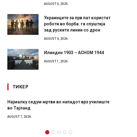
AUGUST 6, 2026
Украинците за прв пат користат
роботи во борба: ги спуштија
зад руските линии со дрон
AUGUST 4, 2026
Илинден 1903 – АСНОМ 1944
AUGUST 1, 2026
ТИКЕР
Најмалку седум мртви во нападот врз училиште
СОЗИС:
во Тајланд
генера
AUGUST 7, 2026
AUGUST 7,