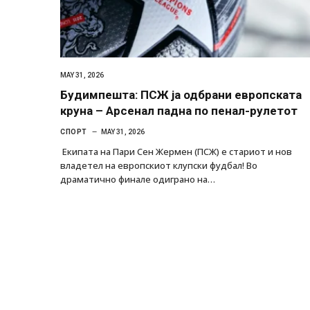
MAY 31, 2026
Будимпешта: ПСЖ ја одбрани европската
круна – Арсенал падна по пенал-рулетот
СПОРТ
MAY 31, 2026
Екипата на Пари Сен Жермен (ПСЖ) е стариот и нов
владетел на европскиот клупски фудбал! Во
драматично финале одиграно на…