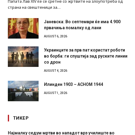
Папата Лав XIV ќе се сретне со жртвите на злоупотреба од
страна на свештеници за…
Јаневска: Во септември ќе има 4.900
првачиња помалку од лани
AUGUST 6, 2026
Украинците за прв пат користат роботи
во борба: ги спуштија зад руските линии
со дрон
AUGUST 4, 2026
Илинден 1903 – АСНОМ 1944
AUGUST 1, 2026
ТИКЕР
Најмалку седум мртви во нападот врз училиште во