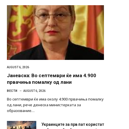
AUGUST 6, 2026
Јаневска: Во септември ќе има 4.900
првачиња помалку од лани
ВЕСТИ
AUGUST 6, 2026
Во септември ќе има околу 4.900 првачиња помалку
од лани, рече денеска министерката за
образование…
Украинците за прв пат користат
роботи во борба: ги спуштија