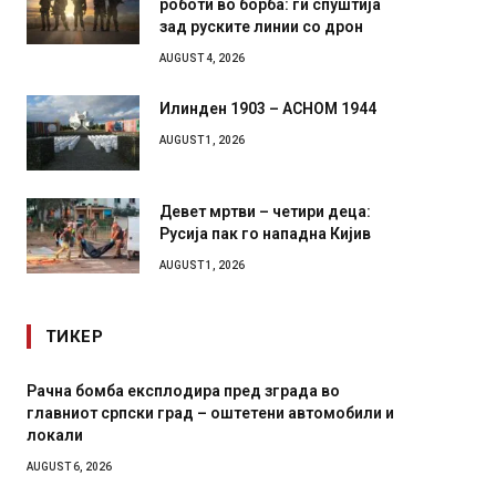
зад руските линии со дрон
AUGUST 4, 2026
Илинден 1903 – АСНОМ 1944
AUGUST 1, 2026
Девет мртви – четири деца:
Русија пак го нападна Кијив
AUGUST 1, 2026
ТИКЕР
И Данска се милитарилизира – воведува нова
Уште д
11-месечна воена
во глав
завитк
AUGUST 4, 2026
AUGUST 2,