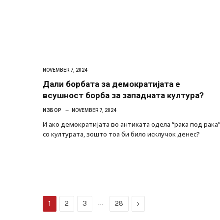
NOVEMBER 7, 2024
Дали борбата за демократијата е
всушност борба за западната култура?
ИЗБОР
NOVEMBER 7, 2024
И ако демократијата во антиката одела “рака под рака
со културата, зошто тоа би било исклучок денес?
…
Next
1
2
3
28