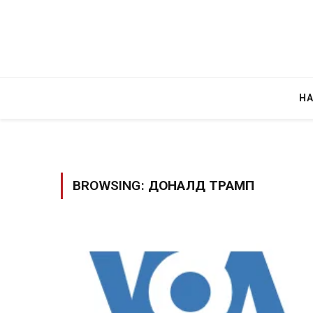
Н
BROWSING:
ДОНАЛД ТРАМП
Грција: Горат Парос, Андрос, Калимнос,
JULY 30, 2026