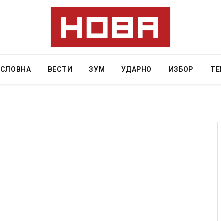
АСЛОВНА
ВЕСТИ
ЗУМ
УДАРНО
ИЗБОР
ТЕ
 Крит, …
Рачна бомба експлодира пред зграда во
главниот српски град – оштетени автомобили и
локали
AUGUST 6, 2026