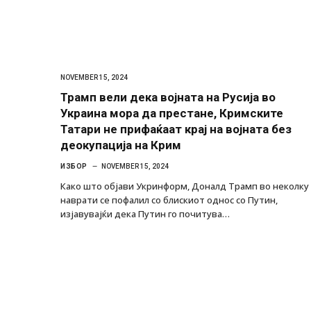
NOVEMBER 15, 2024
Трамп вели дека војната на Русија во
Украина мора да престане, Кримските
Татари не прифаќаат крај на војната без
деокупација на Крим
ИЗБОР
NOVEMBER 15, 2024
Како што објави Укринформ, Доналд Трамп во неколку
наврати се пофалил со блискиот однос со Путин,
изјавувајќи дека Путин го почитува…
Грција: Горат Парос, Андрос, Калимнос,
JULY 30, 2026