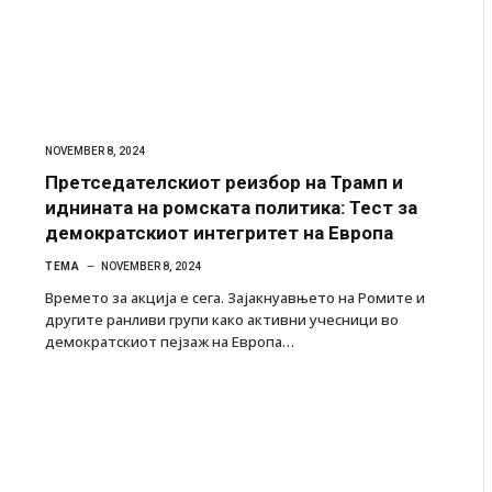
NOVEMBER 8, 2024
Претседателскиот реизбор на Трамп и
иднината на ромската политика: Тест за
демократскиот интегритет на Европа
ТЕМА
NOVEMBER 8, 2024
Времето за акција е сега. Зајакнуавњето на Ромите и
другите ранливи групи како активни учесници во
демократскиот пејзаж на Европа…