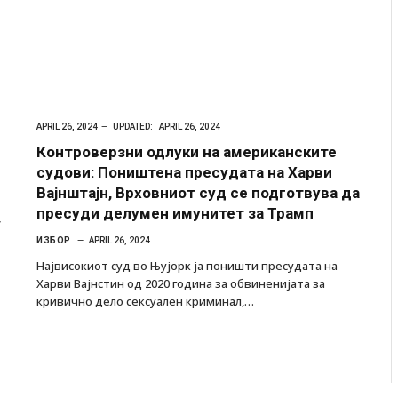
APRIL 26, 2024
UPDATED:
APRIL 26, 2024
Контроверзни одлуки на американските
судови: Поништена пресудата на Харви
Вајнштајн, Врховниот суд се подготвува да
пресуди делумен имунитет за Трамп
”
ИЗБОР
APRIL 26, 2024
Највисокиот суд во Њујорк ја поништи пресудата на
Харви Вајнстин од 2020 година за обвиненијата за
кривично дело сексуален криминал,…