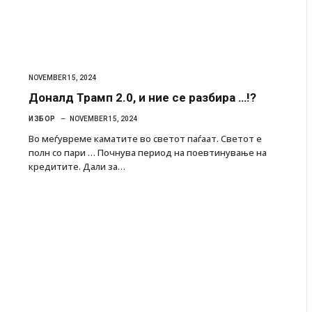
NOVEMBER 15, 2024
Доналд Трамп 2.0, и ние се разбира …!?
ИЗБОР
NOVEMBER 15, 2024
Во меѓувреме каматите во светот паѓаат. Светот е
полн со пари … Почнува период на поевтинување на
кредитите. Дали за…
 Крит, …
Рачна бомба експлодира пред зграда во
главниот српски град – оштетени автомобили и
локали
AUGUST 6, 2026