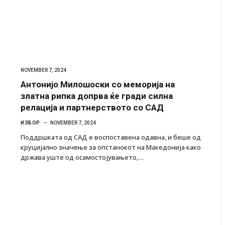
NOVEMBER 7, 2024
Антонијо Милошоски со меморија на
златна рипка допрва ќе гради силна
релација и партнерството со САД
ИЗБОР
NOVEMBER 7, 2024
Поддршката од САД е воспоставена одавна, и беше од
круцијално значење за опстанокот на Македонија како
држава уште од осамостојувањето,…