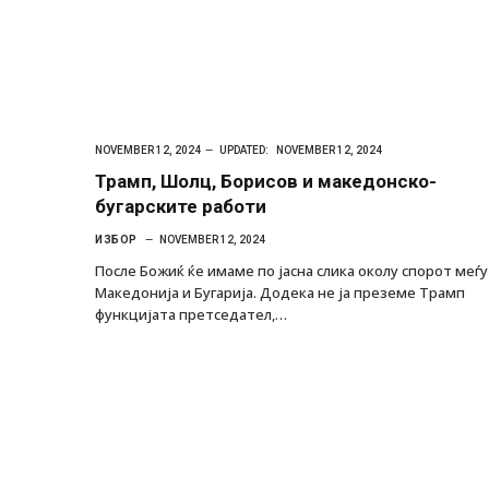
NOVEMBER 12, 2024
UPDATED:
NOVEMBER 12, 2024
Трамп, Шолц, Борисов и македонско-
бугарските работи
ИЗБОР
NOVEMBER 12, 2024
После Божиќ ќе имаме по јасна слика околу спорот меѓу
Македонија и Бугарија. Додека не ја преземе Трамп
функцијата претседател,…