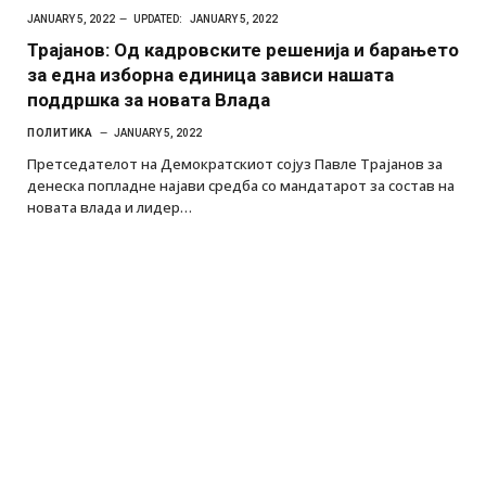
JANUARY 5, 2022
UPDATED:
JANUARY 5, 2022
Трајанов: Од кадровските решенија и барањето
за една изборна единица зависи нашата
поддршка за новата Влада
ПОЛИТИКА
JANUARY 5, 2022
Претседателот на Демократскиот сојуз Павле Трајанов за
денеска попладне најави средба со мандатарот за состав на
новата влада и лидер…