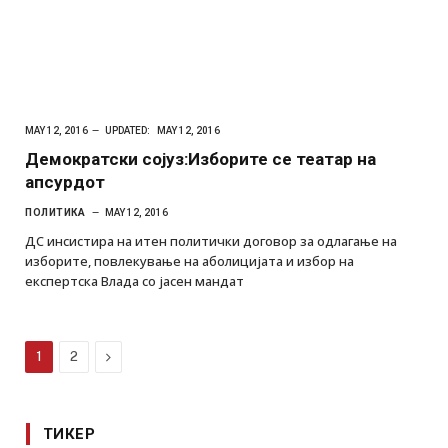
MAY 12, 2016
UPDATED:
MAY 12, 2016
Демократски сојуз:Изборите се театар на
апсурдот
ПОЛИТИКА
MAY 12, 2016
ДС инсистира на итен политички договор за одлагање на
изборите, повлекување на аболицијата и избор на
експертска Влада со јасен мандат
Next
1
2
ТИКЕР