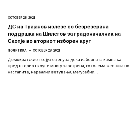
OCTOBER 28, 2021
ДС на Трајанов излезе со безрезервна
поддршка на Шилегов за градоначалник на
Скопје во вториот изборен круг
ПОЛИТИКА
OCTOBER 28, 2021
Демократскиот сојуз оценува дека изборната кампања
пред вториот круг е многу заострена, со голема жестина во
настапите, нереални ветувања, меѓусебни…