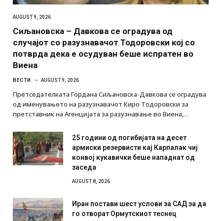
AUGUST 9, 2026
Сиљановска – Давкова се оградува од
случајот со разузнавачот Тодоровски кој со
потврда дека е осудуван беше испратен во
Виена
ВЕСТИ
AUGUST 9, 2026
Претседателката Гордана Сиљановска-Давкова се оградува
од именувањето на разузнавачот Киро Тодоровски за
претставник на Агенцијата за разузнавање во Виена,…
25 години од погибијата на десет
армиски резервисти кај Карпалак чиј
конвој кукавички беше нападнат од
заседа
AUGUST 8, 2026
Иран постави шест услови за САД за да
го отворат Ормутскиот теснец