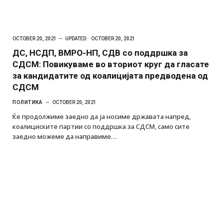
OCTOBER 20, 2021
UPDATED:
OCTOBER 20, 2021
ДС, НСДП, ВМРО-НП, СДВ со поддршка за
СДСМ: Повикуваме во вториот круг да гласате
за кандидатите од коалицијата предводена од
СДСМ
ПОЛИТИКА
OCTOBER 20, 2021
Ќе продолжиме заедно да ја носиме државата напред,
коалициските партии со поддршка за СДСМ, само сите
заедно можеме да направиме…