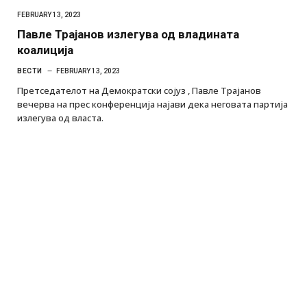
FEBRUARY 13, 2023
Павле Трајанов излегува од владината
коалиција
ВЕСТИ
FEBRUARY 13, 2023
Претседателот на Демократски сојуз , Павле Трајанов
вечерва на прес конференција најави дека неговата партија
излегува од власта.