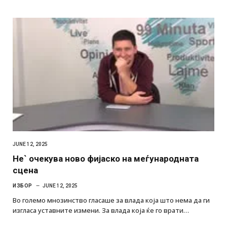
JUNE 12, 2025
Не` очекува ново фијаско на меѓународната
сцена
ИЗБОР
JUNE 12, 2025
Во големо мнозинство гласаше за влада која што нема да ги
изгласа уставните измени. За влада која ќе го врати…