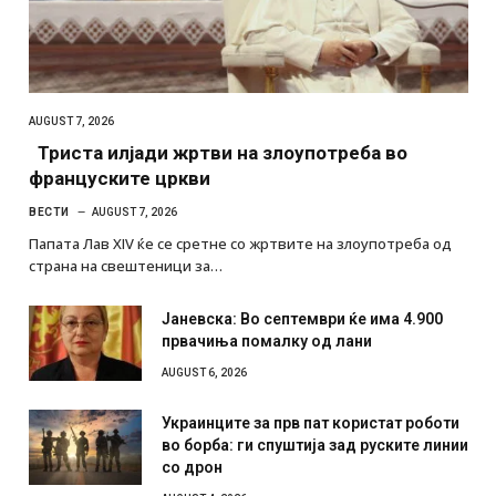
AUGUST 7, 2026
Триста илјади жртви на злоупотреба во
француските цркви
ВЕСТИ
AUGUST 7, 2026
Папата Лав XIV ќе се сретне со жртвите на злоупотреба од
страна на свештеници за…
Јаневска: Во септември ќе има 4.900
првачиња помалку од лани
AUGUST 6, 2026
Украинците за прв пат користат роботи
во борба: ги спуштија зад руските линии
со дрон