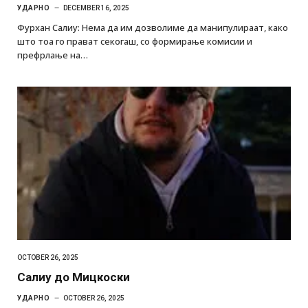
УДАРНО
DECEMBER 16, 2025
Фурхан Салиу: Нема да им дозволиме да манипулираат, како
што тоа го прават секогаш, со формирање комисии и
префрлање на…
OCTOBER 26, 2025
Салиу до Мицкоски
УДАРНО
OCTOBER 26, 2025