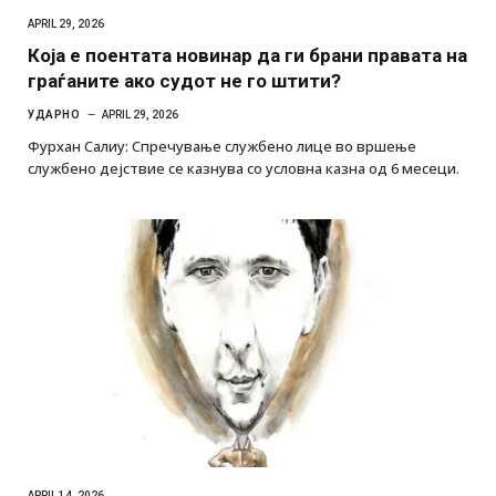
APRIL 29, 2026
Која е поентата новинар да ги брани правата на
граѓаните ако судот не го штити?
УДАРНО
APRIL 29, 2026
Фурхан Салиу: Спречување службено лице во вршење
службено дејствие се казнува со условна казна од 6 месеци.
APRIL 14, 2026