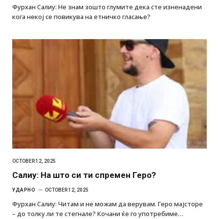
Фурхан Салиу: Не знам зошто глумите дека сте изненадени
кога некој се повикува на етничко гласање?
OCTOBER 12, 2025
Салиу: На што си ти спремен Геро?
УДАРНО
OCTOBER 12, 2025
Фурхан Салиу: Читам и не можам да верувам. Геро мајсторе
– до толку ли те стегнале? Кочани ќе го употребиме…