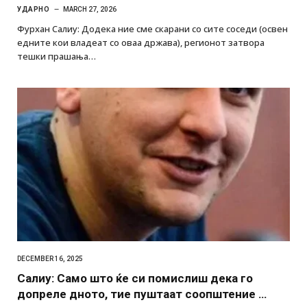
УДАРНО
MARCH 27, 2026
Фурхан Салиу: Додека ние сме скарани со сите соседи (освен
едните кои владеат со оваа држава), регионот затвора
тешки прашања…
DECEMBER 16, 2025
Салиу: Само што ќе си помислиш дека го
допреле дното, тие пуштаат соопштение …