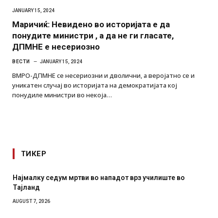
JANUARY 15, 2024
Маричиќ: Невидено во историјата е да
понудите министри , а да не ги гласате,
ДПМНЕ е несериозно
ВЕСТИ
JANUARY 15, 2024
ВМРО-ДПМНЕ се несериозни и дволични, а веројатно се и
уникатен случај во историјата на демократијата кој
понудиле министри во некоја…
ТИКЕР
Најмалку седум мртви во нападот врз училиште во
СОЗ
Тајланд
отк
AUGUST 7, 2026
AUGUS