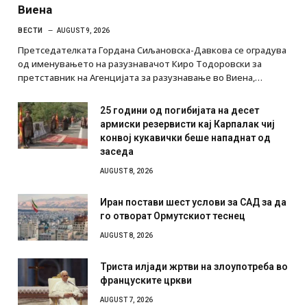
Виена
ВЕСТИ
AUGUST 9, 2026
Претседателката Гордана Сиљановска-Давкова се оградува
од именувањето на разузнавачот Киро Тодоровски за
претставник на Агенцијата за разузнавање во Виена,…
25 години од погибијата на десет
армиски резервисти кај Карпалак чиј
конвој кукавички беше нападнат од
заседа
AUGUST 8, 2026
Иран постави шест услови за САД за да
го отворат Ормутскиот теснец
AUGUST 8, 2026
Триста илјади жртви на злоупотреба во
француските цркви
AUGUST 7, 2026