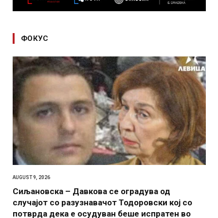
ФОКУС
AUGUST 9, 2026
Сиљановска – Давкова се оградува од
случајот со разузнавачот Тодоровски кој со
потврда дека е осудуван беше испратен во