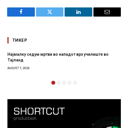
Facebook
Twitter
LinkedIn
Email
ТИКЕР
тви во нападот врз училиште во
СОЗИС: Украинците пов
отколку на Зеленски
AUGUST 7, 2026