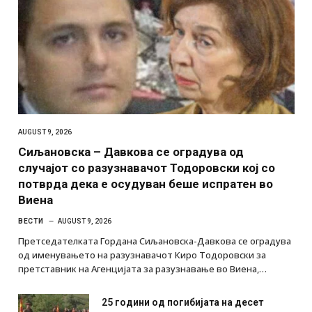
AUGUST 9, 2026
Сиљановска – Давкова се оградува од
случајот со разузнавачот Тодоровски кој со
потврда дека е осудуван беше испратен во
Виена
ВЕСТИ
AUGUST 9, 2026
Претседателката Гордана Сиљановска-Давкова се оградува
од именувањето на разузнавачот Киро Тодоровски за
претставник на Агенцијата за разузнавање во Виена,…
25 години од погибијата на десет