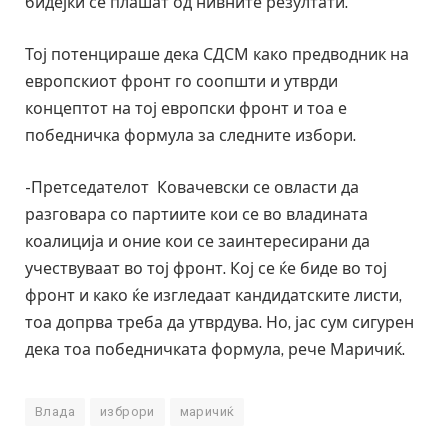
бидејќи се плашат од нивните резултати.
Тој потенцираше дека СДСМ како предводник на
европскиот фронт го соопшти и утврди
концептот на тој европски фронт и тоа е
победничка формула за следните избори.
-Претседателот Ковачевски се овласти да
разговара со партиите кои се во владината
коалиција и оние кои се заинтересирани да
учествуваат во тој фронт. Кој се ќе биде во тој
фронт и како ќе изгледаат кандидатските листи,
тоа допрва треба да утврдува. Но, јас сум сигурен
дека тоа победничката формула, рече Маричиќ.
Влада
изброри
маричиќ