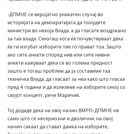
-ДПМНЕ се веројатно уникатен случај во
историјата на демократијата да понудите
министри во некоја Влада, а да гласате воздржано
за таа влада. Секогаш кога ќе почувствуваат дека
ќе ги изгубат изборите тие го прават тоа. Зашто
ако сите анкети според нив или сите нивни
анкети кажуваат дека се во голема предност
зашто е тогаш проблем да ја составиме таа
техничка Влада, да гласаат за неа како што гласаа
пред 4 години и да излеземе на изборите секој со
својот концепт, рече Маричиќ.
Тој додаде дека на овој начин ВМРО-ДПМНЕ не
само што се несериозни и дволични, на овој
начин сакаат да стават дамка на изборите,