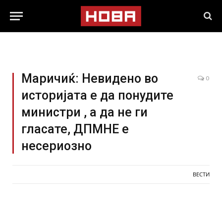
Маричиќ: Невидено во
0
историјата е да понудите
министри , а да не ги
гласате, ДПМНЕ е
несериозно
ВЕСТИ