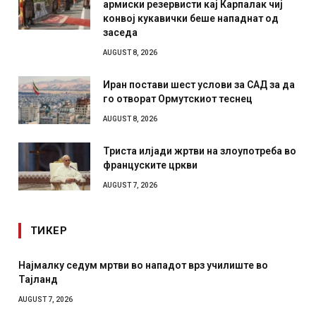
армиски резервисти кај Карпалак чиј
конвој кукавички беше нападнат од
заседа
AUGUST 8, 2026
Иран постави шест услови за САД за да
го отворат Ормутскиот теснец
AUGUST 8, 2026
Триста илјади жртви на злоупотреба во
француските цркви
AUGUST 7, 2026
ТИКЕР
алку седум мртви во нападот врз училиште во
СОЗИС: 
ланд
отколку
T 7, 2026
AUGUST 7, 