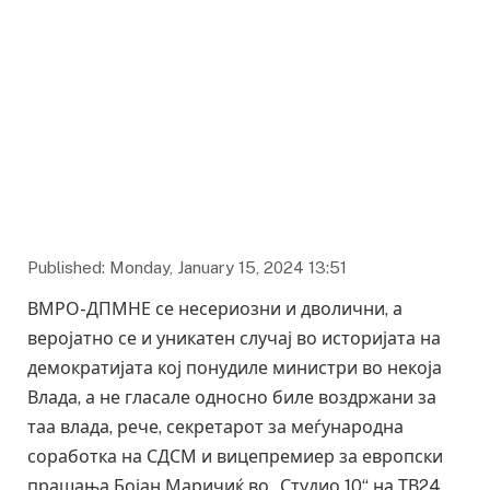
Published: Monday, January 15, 2024 13:51
ВМРО-ДПМНЕ се несериозни и дволични, а
веројатно се и уникатен случај во историјата на
демократијата кој понудиле министри во некоја
Влада, а не гласале односно биле воздржани за
таа влада, рече, секретарот за меѓународна
соработка на СДСМ и вицепремиер за европски
прашања Бојан Маричиќ во „Студио 10“ на ТВ24.