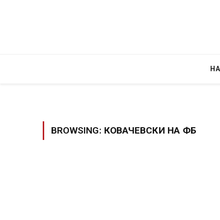
Н
BROWSING:
КОВАЧЕВСКИ НА ФБ
Уште двајца починаа од повредите во 
во главниот град на Русуија – експлоз
завиткан како роденденски подарок
AUGUST 2, 2026