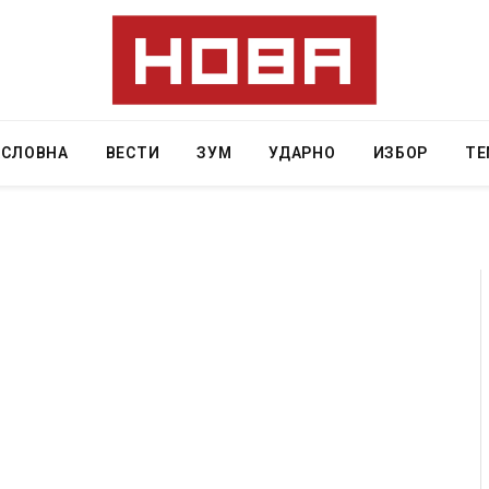
АСЛОВНА
ВЕСТИ
ЗУМ
УДАРНО
ИЗБОР
ТЕ
ресторан
Најмалку седум мртви во нападот врз училиште
ивот бил
во Тајланд
AUGUST 7, 2026