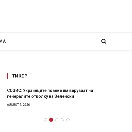
МА
ТИКЕР
СОЗИС: Украинците повеќе им веруваат на
Рачна 
генералите отколку на Зеленски
главни
локали
AUGUST 7, 2026
AUGUST 6,