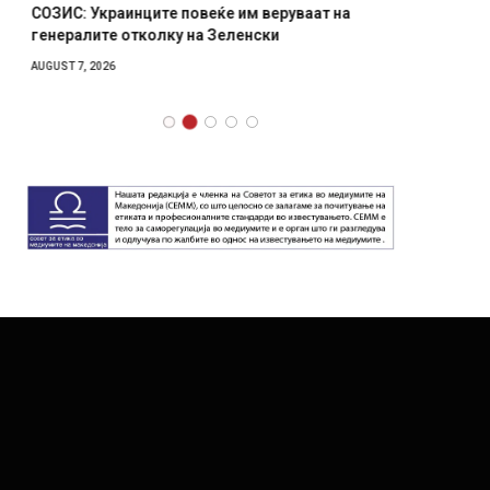
СОЗИС: Украинците повеќе им веруваат на
Рачна 
генералите отколку на Зеленски
главни
локали
AUGUST 7, 2026
AUGUST 6,