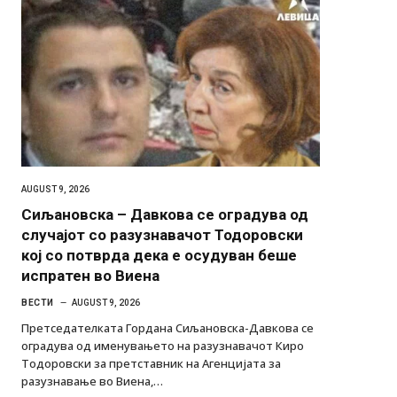
AUGUST 9, 2026
Сиљановска – Давкова се оградува од
случајот со разузнавачот Тодоровски
кој со потврда дека е осудуван беше
испратен во Виена
ВЕСТИ
AUGUST 9, 2026
Претседателката Гордана Сиљановска-Давкова се
оградува од именувањето на разузнавачот Киро
Тодоровски за претставник на Агенцијата за
разузнавање во Виена,…