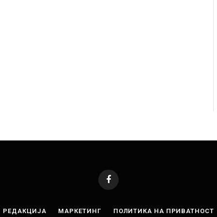
ресторан
Најмалку седум мртви во нападот врз училиште
ивот бил
во Тајланд
AUGUST 7, 2026
Facebook
РЕДАКЦИЈА
МАРКЕТИНГ
ПОЛИТИКА НА ПРИВАТНОСТ