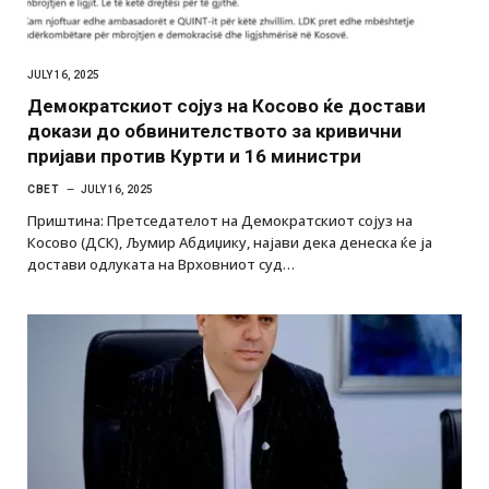
JULY 16, 2025
Демократскиот сојуз на Косово ќе достави
докази до обвинителството за кривични
пријави против Курти и 16 министри
СВЕТ
JULY 16, 2025
Приштина: Претседателот на Демократскиот сојуз на
Косово (ДСК), Љумир Абдиџику, најави дека денеска ќе ја
достави одлуката на Врховниот суд…