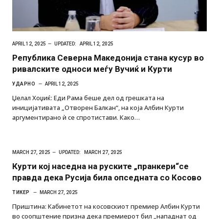
APRIL 12, 2025
UPDATED:
APRIL 12, 2025
Република Северна Македонија стана кусур во
ривалските односи меѓу Вучиќ и Курти
УДАРНО
APRIL 12, 2025
Џелал Хоџиќ: Еди Рама беше дел од грешката на
иницијативата „Отворен Балкан“, на која Албин Курти
аргументирано ѝ се спротистави. Како…
MARCH 27, 2025
UPDATED:
MARCH 27, 2025
Курти кој наседна на руските „пранкери“се
правда дека Русија била опседната со Косово
ТИКЕР
MARCH 27, 2025
Приштина: Кабинетот на косовскиот премиер Албин Курти
во соопштение призна дека премиерот бил „нападнат од