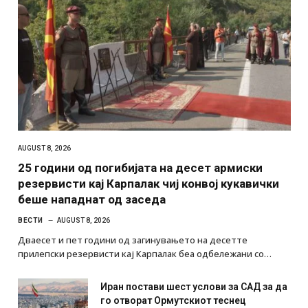
AUGUST 8, 2026
25 години од погибијата на десет армиски
резервисти кај Карпалак чиј конвој кукавички
беше нападнат од заседа
ВЕСТИ
AUGUST 8, 2026
Дваесет и пет години од загинувањето на десетте
прилепски резервисти кај Карпалак беа одбележани со…
Иран постави шест услови за САД за да
го отворат Ормутскиот теснец