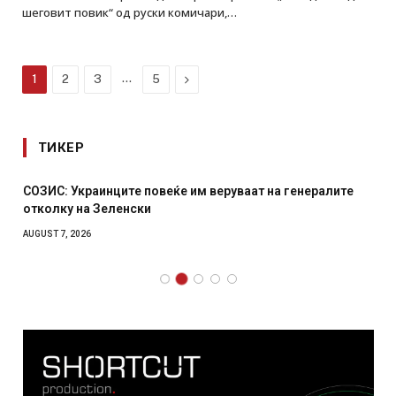
шеговит повик“ од руски комичари,…
…
Next
1
2
3
5
ТИКЕР
СОЗИС: Украинците повеќе им веруваат на генералите
отколку на Зеленски
AUGUST 7, 2026