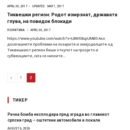
APRIL 30, 2017
UPDATED:
MAY 1, 2017
Тиквешки регион: Родот измрзнат, државата
глува, на повидок блокади
ПОЛИТИКА
APRIL 30, 2017
https://www.youtube.com/watch?v=L8WX8spUMB0 Ако
досегашните проблеми на лозарите и земјоделците од
Тиквешкиот регион беше откупот на грозјето и
субвенциите, сега се ниските…
Previous
1
2
ТИКЕР
омба експлодира пред зграда во главниот
И Данска се
град – оштетени автомобили и локали
месечна во
2026
AUGUST 4, 2026