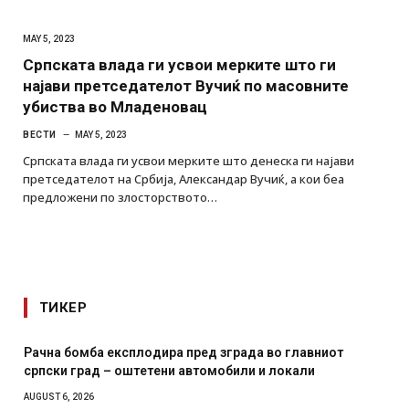
MAY 5, 2023
Српската влада ги усвои мерките што ги
најави претседателот Вучиќ по масовните
убиства во Младеновац
ВЕСТИ
MAY 5, 2023
Српската влада ги усвои мерките што денеска ги најави
претседателот на Србија, Александар Вучиќ, а кои беа
предложени по злосторството…
ТИКЕР
Рачна бомба експлодира пред зграда во главниот
српски град – оштетени автомобили и локали
AUGUST 6, 2026