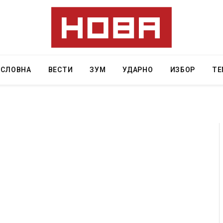
АСЛОВНА
ВЕСТИ
ЗУМ
УДАРНО
ИЗБОР
ТЕ
наа од повредите во ресторан
Најмалку седум мртви во н
 на Русуија – експлозивот бил
во Тајланд
оденденски подарок
AUGUST 7, 2026