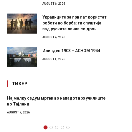
AUGUST 6, 2026
Украинците за прв пат користат
роботи во борба: ги спуштија
зад руските линии со дрон
AUGUST 4, 2026
Илинден 1903 – АСНОМ 1944
AUGUST 1, 2026
ТИКЕР
ви во нападот врз училиште
СОЗИС: Украинците повеќе им 
генералите отколку на Зеленс
AUGUST 7, 2026