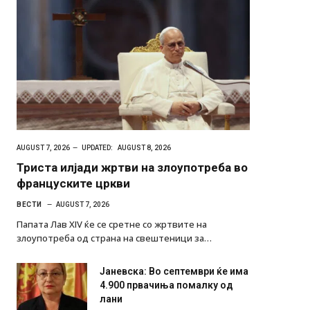
AUGUST 7, 2026
UPDATED:
AUGUST 8, 2026
Триста илјади жртви на злоупотреба во
француските цркви
ВЕСТИ
AUGUST 7, 2026
Папата Лав XIV ќе се сретне со жртвите на
злоупотреба од страна на свештеници за…
Јаневска: Во септември ќе има
4.900 првачиња помалку од
лани