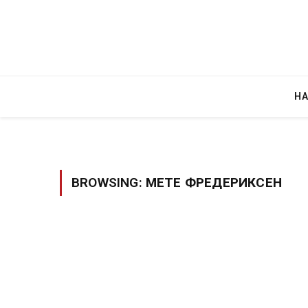
Н
BROWSING:
МЕТЕ ФРЕДЕРИКСЕН
Уште двајца почи
во главниот град
завиткан како р
AUGUST 2, 2026