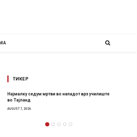
МА
ТИКЕР
ападот врз училиште
СОЗИС: Украинците повеќе им веруваат
генералите отколку на Зеленски
AUGUST 7, 2026