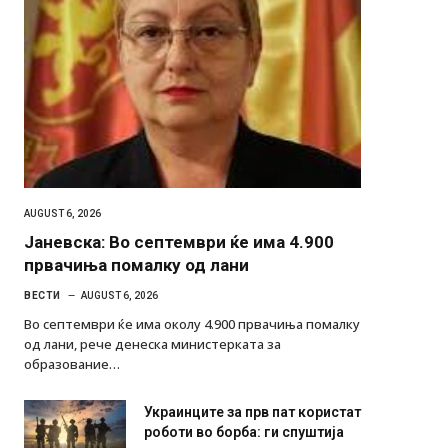
AUGUST 6, 2026
Јаневска: Во септември ќе има 4.900
првачиња помалку од лани
ВЕСТИ
AUGUST 6, 2026
Во септември ќе има околу 4.900 првачиња помалку
од лани, рече денеска министерката за
образование…
Украинците за прв пат користат
роботи во борба: ги спуштија