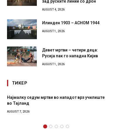
зад руските линии со дрон
AUGUST 4, 2026
Илинден 1903 – АСНОМ 1944
AUGUST 1, 2026
Девет мртви – четири деца:
Русија пак го нападна Кијив
AUGUST 1, 2026
ТИКЕР
Најмалку седум мртви во нападот врз училиште
СОЗИС:
во Тајланд
генера
AUGUST 7, 2026
AUGUST 7,