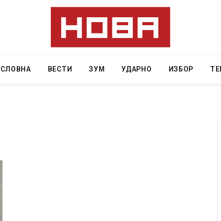
АСЛОВНА
ВЕСТИ
ЗУМ
УДАРНО
ИЗБОР
ТЕ
Уште двајца починаа од повредите во ресторан
во главниот град на Русуија – експлозивот бил
завиткан како роденденски подарок
AUGUST 2, 2026