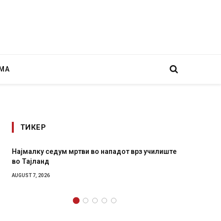
МА
ТИКЕР
Најмалку седум мртви во нападот врз училиште
СОЗИС:
во Тајланд
генера
AUGUST 7, 2026
AUGUST 7,