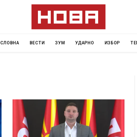
АСЛОВНА
ВЕСТИ
ЗУМ
УДАРНО
ИЗБОР
ТЕ
 Крит, …
Рачна бомба експлодира пред зграда во
главниот српски град – оштетени автомобили и
локали
AUGUST 6, 2026