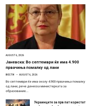
AUGUST 6, 2026
Јаневска: Во септември ќе има 4.900
првачиња помалку од лани
ВЕСТИ
AUGUST 6, 2026
Во септември ќе има околу 4.900 првачиња помалку
од лани, рече денеска министерката за
образование…
Украинците за прв пат користат
роботи во борба: ги спуштија