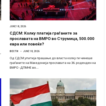
JUNE 18, 2026
СДСМ: Колку платија граѓаните за
прославата на ВМРО во Струмица, 500.000
евра или повеќе?
ВЕСТИ
JUNE 18, 2026
,
Од СДСМ упатија прашање до власта колку ги чинеше
граѓаните на Македонија прославата на 36. роденден на
ВМРО -ДПМНЕ во…