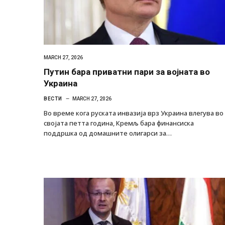
MARCH 27, 2026
Путин бара приватни пари за војната во
Украина
ВЕСТИ
MARCH 27, 2026
Во време кога руската инвазија врз Украина влегува во
својата петта година, Кремљ бара финансиска
поддршка од домашните олигарси за…
Грција: Горат Парос, Андрос, Калимнос,
JULY 30, 2026