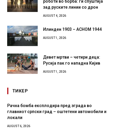
зад руските линии со дрон
AUGUST 4, 2026
Илинден 1903 – АСНОМ 1944
AUGUST 1, 2026
Девет мртви – четири деца:
Русија пак го нападна Кијив
AUGUST 1, 2026
ТИКЕР
И Данска се милитарилизира – воведува нова
Уште д
11-месечна воена
во глав
завитк
AUGUST 4, 2026
AUGUST 2,