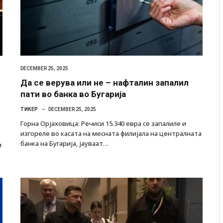
DECEMBER 25, 2025
Да се верува или не – нафталин запалил
пати во банка во Бугарија
ТИКЕР
DECEMBER 25, 2025
Горна Орјаховица: Речиси 15.340 евра се запалиле и
изгореле во касата на месната филијала на централната
банка на Бугарија, јауваат…
и