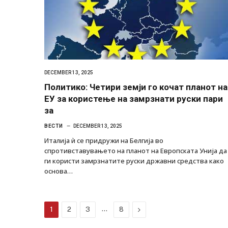
DECEMBER 13, 2025
Политико: Четири земји го кочат планот на
ЕУ за користење на замрзнати руски пари
за
ВЕСТИ
DECEMBER 13, 2025
Италија ѝ се придружи на Белгија во
спротивставувањето на планот на Европската Унија да
ги користи замрзнатите руски државни средства како
основа…
…
Next
1
2
3
8