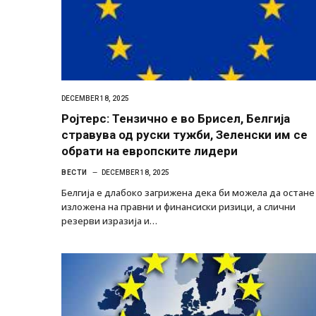
DECEMBER 18, 2025
Ројтерс: Тензично е во Брисел, Белгија
стравува од руски тужби, Зеленски им се
обрати на европските лидери
ВЕСТИ
DECEMBER 18, 2025
Белгија е длабоко загрижена дека би можела да остане
изложена на правни и финансиски ризици, а слични
резерви изразија и…