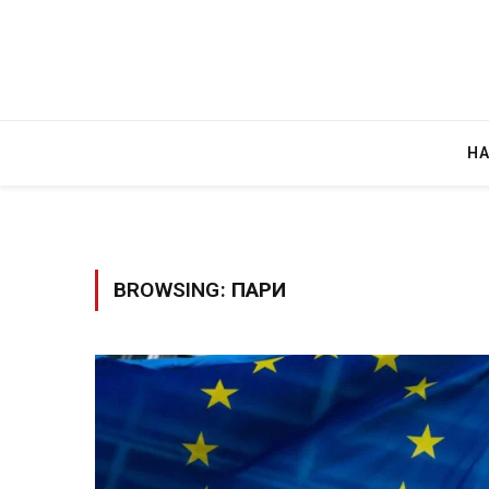
Н
BROWSING:
ПАРИ
Грција: Горат Парос, Андрос, Калимнос,
JULY 30, 2026