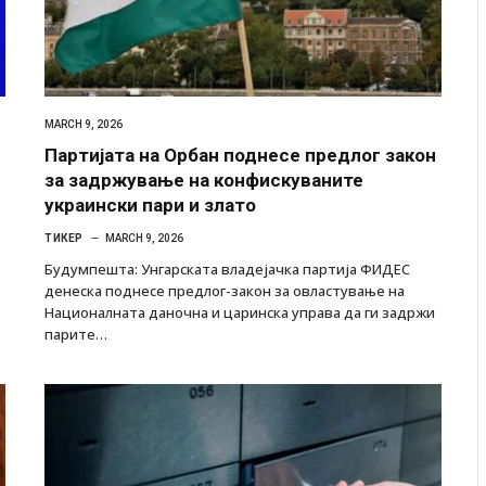
MARCH 9, 2026
Партијата на Орбан поднесе предлог закон
за задржување на конфискуваните
украински пари и злато
ТИКЕР
MARCH 9, 2026
Будумпешта: Унгарската владејачка партија ФИДЕС
денеска поднесе предлог-закон за овластување на
Националната даночна и царинска управа да ги задржи
парите…
 Крит, …
Рачна бомба експлодира пред зграда во
главниот српски град – оштетени автомобили и
локали
AUGUST 6, 2026