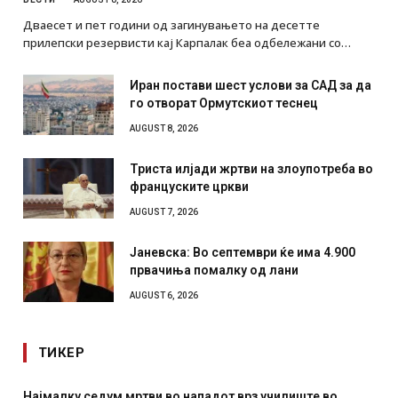
Дваесет и пет години од загинувањето на десетте
прилепски резервисти кај Карпалак беа одбележани со…
Иран постави шест услови за САД за да
го отворат Ормутскиот теснец
AUGUST 8, 2026
Триста илјади жртви на злоупотреба во
француските цркви
AUGUST 7, 2026
Јаневска: Во септември ќе има 4.900
првачиња помалку од лани
AUGUST 6, 2026
ТИКЕР
Најмалку седум мртви во нападот врз училиште во