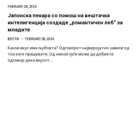
FEBRUARY 28, 2024
Јапонска пекара со помош на вештачка
интелигенција создаде „романтичен леб“ за
младите
ВЕСТИ
FEBRUARY 28, 2024
Каков вкус има љубовта? Одговорот најверојатно зависи од
тоа кого прашувате. Од некои луѓе може да добиете
одговор дека вкусот…