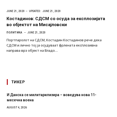
JUNE 21, 2020
UPDATED:
JUNE 21, 2020
Костадинов: СДСМ со осуда за експлозијата
во објектот на Мисајловски
ПОЛИТИКА
JUNE 21, 2020
Портпаролот на СДСМ, Костадин Костадинов рече дека
СДСМ и лично тој ја осудуваат фрлената експлозивна
направа врз објект на Владо…
ТИКЕР
а се милитарилизира – воведува нова 11-
Уште двајца
 воена
главниот гр
како роден
2026
AUGUST 2, 2026