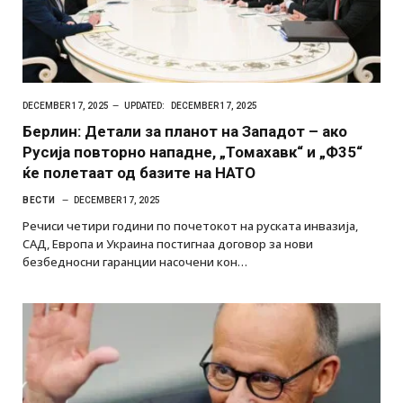
DECEMBER 17, 2025
UPDATED:
DECEMBER 17, 2025
Берлин: Детали за планот на Западот – ако
Русија повторно нападне, „Томахавк“ и „Ф35“
ќе полетаат од базите на НАТО
ВЕСТИ
DECEMBER 17, 2025
Речиси четири години по почетокот на руската инвазија,
САД, Европа и Украина постигнаа договор за нови
безбедносни гаранции насочени кон…