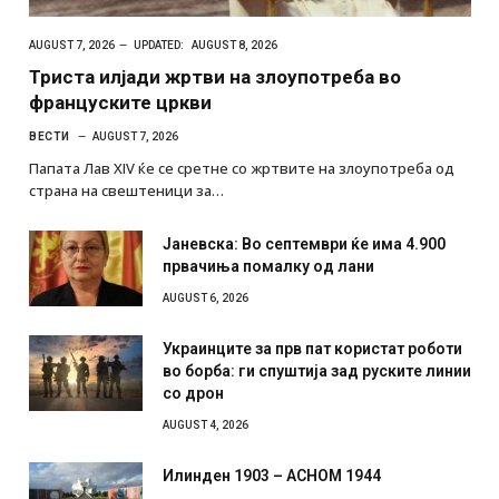
AUGUST 7, 2026
UPDATED:
AUGUST 8, 2026
Триста илјади жртви на злоупотреба во
француските цркви
ВЕСТИ
AUGUST 7, 2026
Папата Лав XIV ќе се сретне со жртвите на злоупотреба од
страна на свештеници за…
Јаневска: Во септември ќе има 4.900
првачиња помалку од лани
AUGUST 6, 2026
Украинците за прв пат користат роботи
во борба: ги спуштија зад руските линии
со дрон
AUGUST 4, 2026
Илинден 1903 – АСНОМ 1944