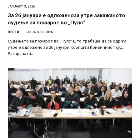
JANUARY 13, 2026
За 26 јануари е одложеноза утре закажаното
судење за пожарот во „Пулс“
ВЕСТИ
JANUARY 13, 2026
Судењето за пожарот во „Пулс“ што требаше да се одржи
утре е одложено за 26 јануари, соопшти Кривичниот суд.
Расправата…