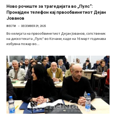
Ново рочиште за трагедијата во „Пулс“:
Пронајден телефон кај првообвинетиот Дејан
Јованов
ВЕСТИ
DECEMBER 29, 2025
Во келијата на првообвинетиот Дејан Јованов, сопственик
на дискотеката „Пулс“ во Кочани, каде на 16 март годинава
избувна пожар во…