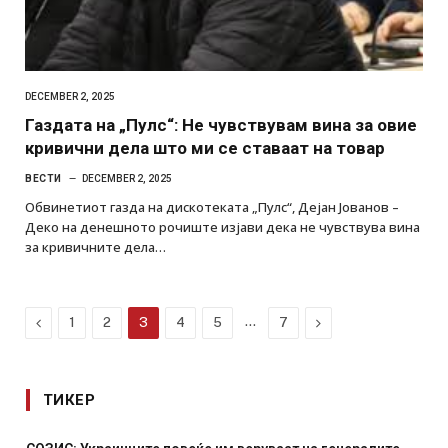
DECEMBER 2, 2025
Газдата на „Пулс“: Не чувствувам вина за овие
кривични дела што ми се ставаат на товар
ВЕСТИ
DECEMBER 2, 2025
Обвинетиот газда на дискотеката „Пулс“, Дејан Јованов –
Деко на денешното рочиште изјави дека не чувствува вина
за кривичните дела…
Previous
…
Next
1
2
3
4
5
7
ТИКЕР