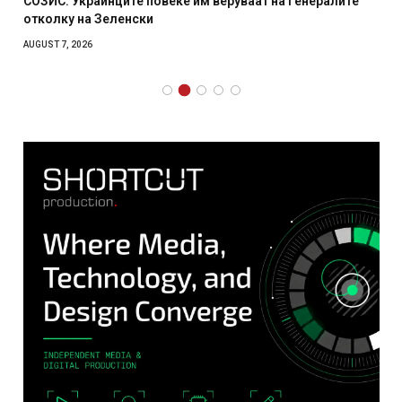
СОЗИС: Украинците повеќе им веруваат на генералите
отколку на Зеленски
AUGUST 7, 2026