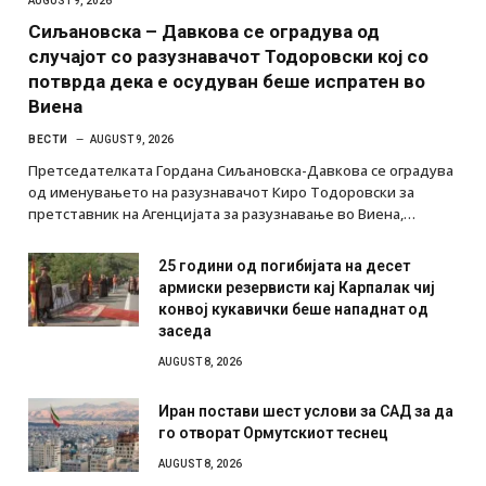
AUGUST 9, 2026
Сиљановска – Давкова се оградува од
случајот со разузнавачот Тодоровски кој со
потврда дека е осудуван беше испратен во
Виена
ВЕСТИ
AUGUST 9, 2026
Претседателката Гордана Сиљановска-Давкова се оградува
од именувањето на разузнавачот Киро Тодоровски за
претставник на Агенцијата за разузнавање во Виена,…
25 години од погибијата на десет
армиски резервисти кај Карпалак чиј
конвој кукавички беше нападнат од
заседа
AUGUST 8, 2026
Иран постави шест услови за САД за да
го отворат Ормутскиот теснец
AUGUST 8, 2026