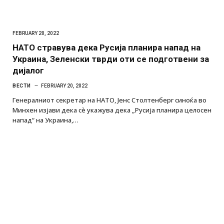
FEBRUARY 20, 2022
НАТО стравува дека Русија планира напад на
Украина, Зеленски тврди оти се подготвени за
дијалог
ВЕСТИ
FEBRUARY 20, 2022
Генералниот секретар на НАТО, Јенс Столтенберг синоќа во
Минхен изјави дека сè укажува дека „Русија планира целосен
напад“ на Украина,…