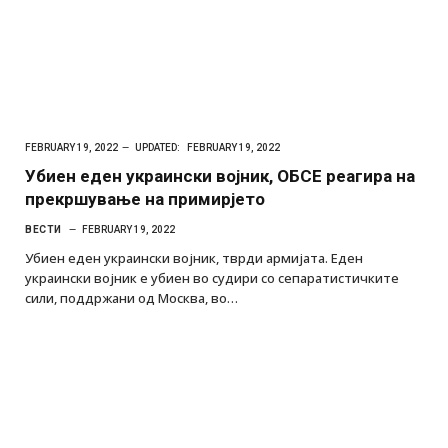
FEBRUARY 19, 2022
UPDATED:
FEBRUARY 19, 2022
Убиен еден украински војник, ОБСЕ реагира на
прекршување на примирјето
ВЕСТИ
FEBRUARY 19, 2022
Убиен еден украински војник, тврди армијата. Еден
украински војник е убиен во судири со сепаратистичките
сили, поддржани од Москва, во…