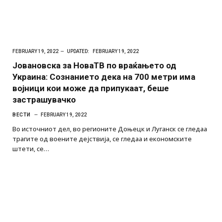
FEBRUARY 19, 2022
UPDATED:
FEBRUARY 19, 2022
Јовановска за НоваТВ по враќањето од
Украина: Сознанието дека на 700 метри има
војници кои може да припукаат, беше
застрашувачко
ВЕСТИ
FEBRUARY 19, 2022
Во источниот дел, во регионите Доњецк и Луганск се гледаа
трагите од воените дејствија, се гледаа и економските
штети, се…