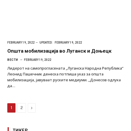
FEBRUARY 19, 2022
UPDATED:
FEBRUARY 19, 2022
Општа мобилизација во Луганск и Доњецк
ВЕСТИ
FEBRUARY 19, 2022
Лидерот на самопрогласената „Луганска Народна Република“
Леонид Пашечник денеска потпиша указ за општа
мобилизација, јавуваат руските медиуми. „Донесов одлука
да…
Next
1
2
ТИКЕР