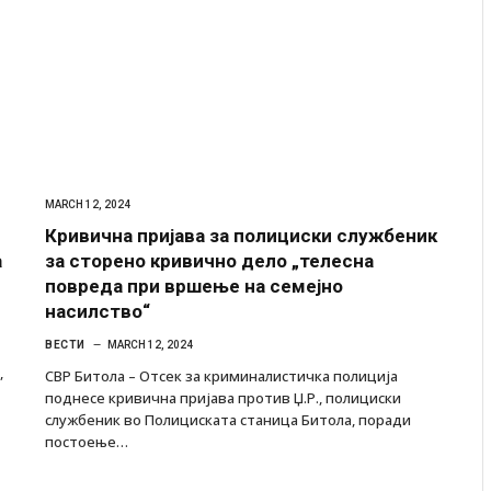
MARCH 12, 2024
Кривична пријава за полициски службеник
а
за сторено кривично дело „телесна
повреда при вршење на семејно
насилство“
ВЕСТИ
MARCH 12, 2024
,
СВР Битола – Отсек за криминалистичка полиција
поднесе кривична пријава против Џ.Р., полициски
службеник во Полициската станица Битола, поради
постоење…