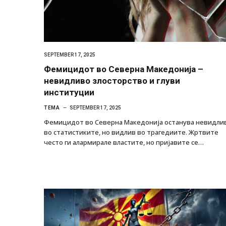
SEPTEMBER 17, 2025
Фемицидот во Северна Македонија –
невидливо злосторство и глуви
институции
ТЕМА
SEPTEMBER 17, 2025
Фемицидот во Северна Македонија останува невидли
во статистиките, но видлив во трагедиите. Жртвите
често ги алармирале властите, но пријавите се…