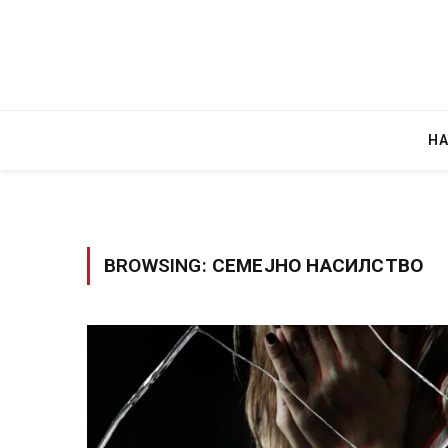
Н
BROWSING:
СЕМЕЈНО НАСИЛСТВО
Руска новинарка е осудена на 12 годин
за „велепредавство“
JULY 29, 2026