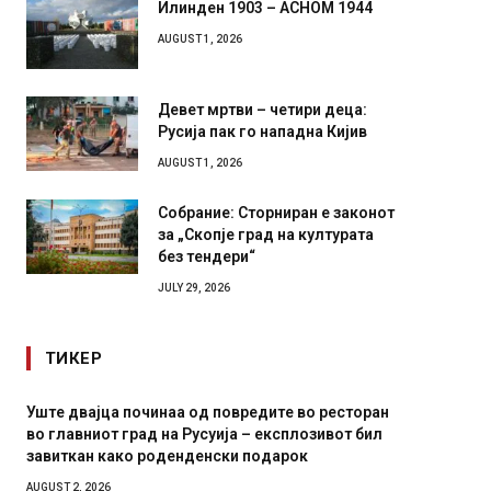
Илинден 1903 – АСНОМ 1944
AUGUST 1, 2026
Девет мртви – четири деца:
Русија пак го нападна Кијив
AUGUST 1, 2026
Собрание: Сторниран е законот
за „Скопје град на културата
без тендери“
JULY 29, 2026
ТИКЕР
Уште двајца починаа од повредите во ресторан
Детали 
во главниот град на Русуија – експлозивот бил
Русија 
завиткан како роденденски подарок
биде у
AUGUST 2, 2026
AUGUST 2,