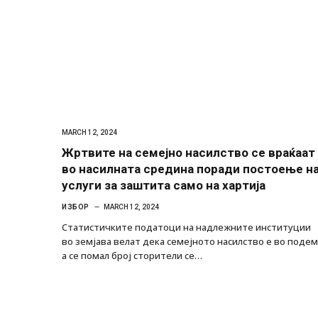
MARCH 12, 2024
Жртвите на семејно насилство се враќаат
во насилната средина поради постоење н
услуги за заштита само на хартија
ИЗБОР
MARCH 12, 2024
Статистичките податоци на надлежните институции
во земјава велат дека семејното насилство е во подем
а се помал број сторители се…