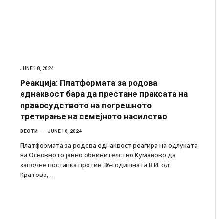
JUNE 18, 2024
Реакција: Платформата за родова
еднаквост бара да престане праксата на
правосудството на погрешното
третирање на семејното насилство
ВЕСТИ
JUNE 18, 2024
Платформата за родова еднаквост реагира на одлуката
на Основното јавно обвинителство Куманово да
започне постапка против 36-годишната В.И. од
Кратово,…
и затвор
И Данска се милитарилизира – воведува нова
11-месечна воена
AUGUST 4, 2026