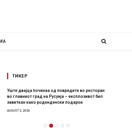
МА
ТИКЕР
Уште двајца починаа од повредите во ресторан
Детали 
во главниот град на Русуија – експлозивот бил
Русија 
завиткан како роденденски подарок
биде у
AUGUST 2, 2026
AUGUST 2,