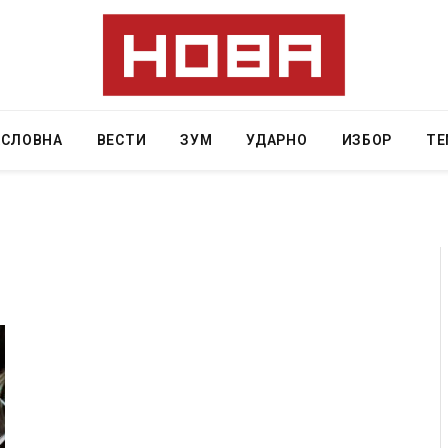
АСЛОВНА
ВЕСТИ
ЗУМ
УДАРНО
ИЗБОР
ТЕ
и затвор
И Данска се милитарилизира – воведува нова
11-месечна воена
AUGUST 4, 2026