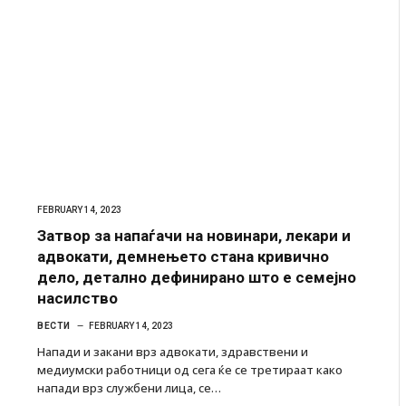
FEBRUARY 14, 2023
Затвор за напаѓачи на новинари, лекари и
адвокати, демнењето стана кривично
дело, детално дефинирано што е семејно
насилство
ВЕСТИ
FEBRUARY 14, 2023
Напади и закани врз адвокати, здравствени и
медиумски работници од сега ќе се третираат како
напади врз службени лица, се…