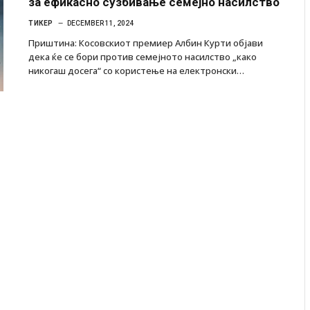
за ефикасно сузбивање семејно насилство
ТИКЕР
DECEMBER 11, 2024
Приштина: Косовскиот премиер Албин Курти објави
дека ќе се бори против семејното насилство „како
никогаш досега“ со користење на електронски…