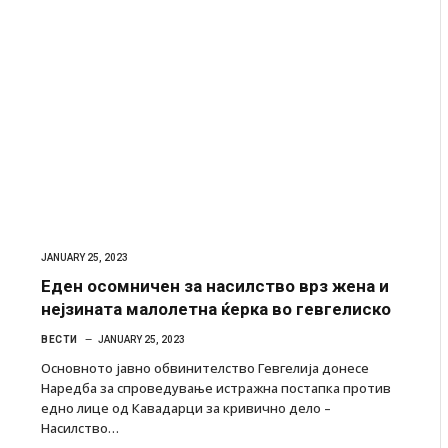
JANUARY 25, 2023
Еден осомничен за насилство врз жена и
нејзината малолетна ќерка во гевгелиско
ВЕСТИ
JANUARY 25, 2023
Основното јавно обвинителство Гевгелија донесе
Наредба за спроведување истражна постапка против
едно лице од Кавадарци за кривично дело –
Насилство…