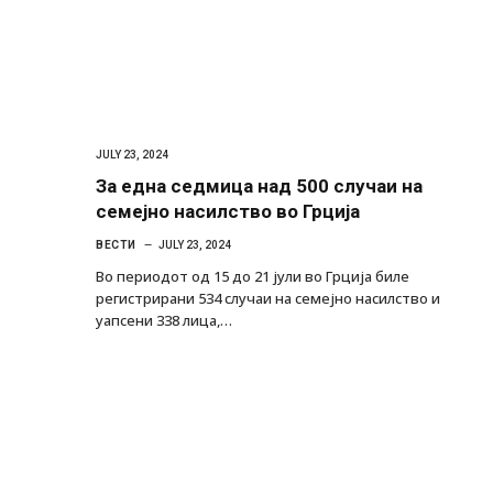
JULY 23, 2024
За една седмица над 500 случаи на
семејно насилство во Грција
ВЕСТИ
JULY 23, 2024
Во периодот од 15 до 21 јули во Грција биле
регистрирани 534 случаи на семејно насилство и
уапсени 338 лица,…
Руска новинарка е осудена на 12 годин
за „велепредавство“
JULY 29, 2026