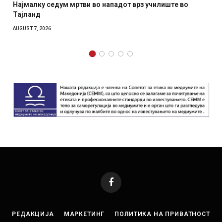
алку седум мртви во нападот врз училиште во
СОЗИС: 
ланд
отколку
T 7, 2026
AUGUST 7, 
Facebook
РЕДАКЦИЈА
МАРКЕТИНГ
ПОЛИТИКА НА ПРИВАТНОСТ