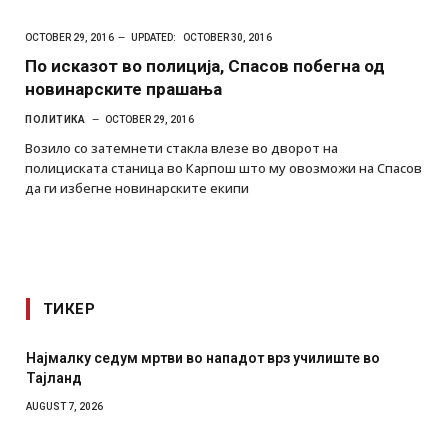
OCTOBER 29, 2016
UPDATED:
OCTOBER 30, 2016
По исказот во полиција, Спасов побегна од
новинарските прашања
ПОЛИТИКА
OCTOBER 29, 2016
Возило со затемнети стакла влезе во дворот на
полициската станица во Карпош што му овозможи на Спасов
да ги избегне новинарските екипи
ТИКЕР
 мртви во нападот врз училиште во
СОЗИС: Украинците
отколку на Зеленс
AUGUST 7, 2026