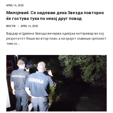
APRIL 16, 2025
Милојевиќ: Се надевам дека Звезда повторно
ќе гостува тука по некој друг повод
ВЕСТИ
APRIL 16, 2025
Вардар и Црвена Звезда вечерва одиграа натпревар во кој
резултатот беше во втор план, а на крајот славеше српскиот
тим со…