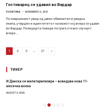
Гостиварец се удавил во Вардар
ПОЛИТИКА
NOVEMBER 13, 2021
По извршениот увид од јавен обвинител и увидна
екипа, утврден е идентитетот на мажот кој вчера се удави
во Вардар. Полицијата поведе потрага откако случајот
вчера…
…
Next
1
2
3
21
ТИКЕР
И Данска се милитарилизира – воведува нова 11-
месечна воена
AUGUST 4, 2026