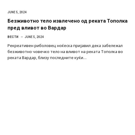
JUNE 5, 2024
Безживотно тело извлечено од реката Тополка
пред вливот во Вардар
ВЕСТИ
JUNE 5, 2024
Рекреативен риболовец ноќеска пријавил дека забележал
безживотно човечко тело на вливот на реката Тополка во
реката Вардар, близу последните куќи…