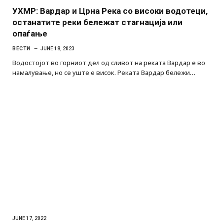
УХМР: Вардар и Црна Река со високи водотеци,
останатите реки бележат стагнација или
опаѓање
ВЕСТИ
JUNE 18, 2023
Водостојот во горниот дел од сливот на реката Вардар е во
намалување, но се уште е висок. Реката Вардар бележи…
JUNE 17, 2022