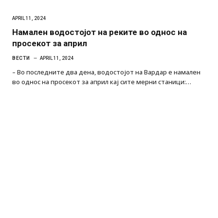
APRIL 11, 2024
Намален водостојот на реките во однос на
просекот за април
ВЕСТИ
APRIL 11, 2024
– Во последните два дена, водостојот на Вардар е намален
во однос на просекот за април кај сите мерни станици:…