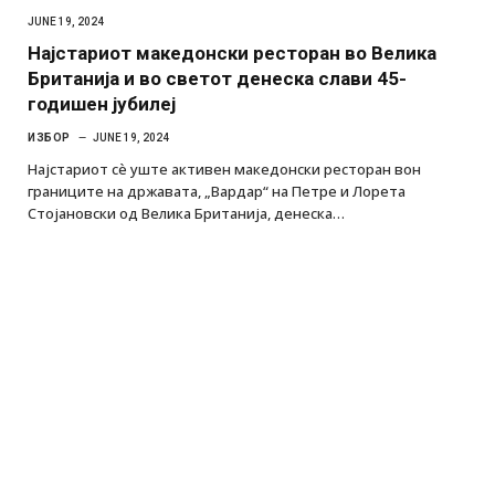
JUNE 19, 2024
Најстариот македонски ресторан во Велика
Британија и во светот денеска слави 45-
годишен јубилеј
ИЗБОР
JUNE 19, 2024
Најстариот сѐ уште активен македонски ресторан вон
границите на државата, „Вардар“ на Петре и Лорета
Стојановски од Велика Британија, денеска…