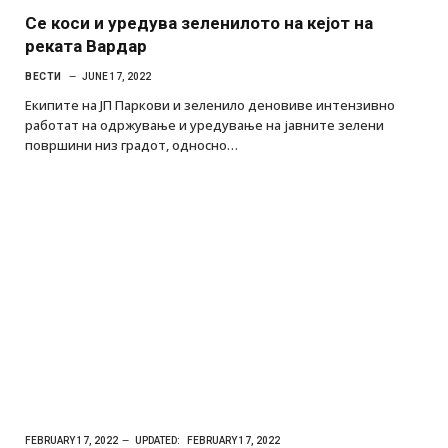
Се коси и уредува зеленилото на кејот на
реката Вардар
ВЕСТИ
JUNE 17, 2022
Екипите на ЈП Паркови и зеленило деновиве интензивно
работат на одржување и уредување на јавните зелени
површини низ градот, односно…
FEBRUARY 17, 2022
UPDATED:
FEBRUARY 17, 2022