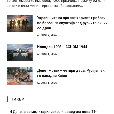
Во септември ќе има околу 4.900 првачиња помалку од лани,
рече денеска министерката за образование…
Украинците за прв пат користат роботи
во борба: ги спуштија зад руските линии
со дрон
AUGUST 4, 2026
Илинден 1903 – АСНОМ 1944
AUGUST 1, 2026
Девет мртви – четири деца: Русија пак
го нападна Кијив
AUGUST 1, 2026
ТИКЕР
И Данска се милитарилизира – воведува нова 11-