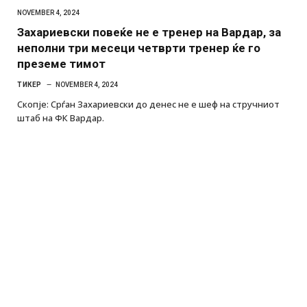
NOVEMBER 4, 2024
Захариевски повеќе не е тренер на Вардар, за
неполни три месеци четврти тренер ќе го
преземе тимот
ТИКЕР
NOVEMBER 4, 2024
Скопје: Срѓан Захариевски до денес не е шеф на стручниот
штаб на ФК Вардар.