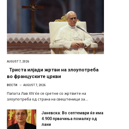
AUGUST 7, 2026
Триста илјади жртви на злоупотреба
во француските цркви
ВЕСТИ
AUGUST 7, 2026
Папата Лав XIV ќе се сретне со жртвите на
злоупотреба од страна на свештеници за…
Јаневска: Во септември ќе има
4.900 првачиња помалку од
лани