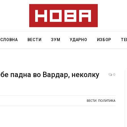
АСЛОВНА
ВЕСТИ
ЗУМ
УДАРНО
ИЗБОР
ТЕ
ебе падна во Вардар, неколку
0
ресторан
Најмалку седум мртви во нападот врз училиште
ивот бил
во Тајланд
ВЕСТИ
,
ПОЛИТИКА
AUGUST 7, 2026