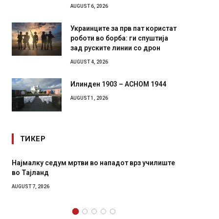
AUGUST 6, 2026
Украинците за прв пат користат
роботи во борба: ги спуштија
зад руските линии со дрон
AUGUST 4, 2026
Илинден 1903 – АСНОМ 1944
AUGUST 1, 2026
ТИКЕР
СОЗИС: Украинците повеќе им веруваат на
Рачна 
генералите отколку на Зеленски
главни
локал
AUGUST 7, 2026
AUGUST 6,