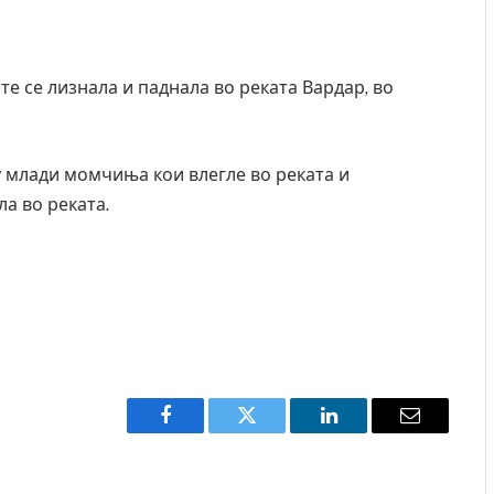
те се лизнала и паднала во реката Вардар, во
у млади момчиња кои влегле во реката и
ла во реката.
Facebook
Twitter
LinkedIn
Email