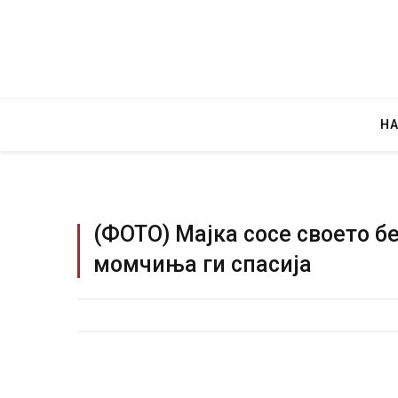
Н
(ФОТО) Мајка сосе своето б
момчиња ги спасија
Уште двајца починаа од повредите во 
во главниот град на Русуија – експлоз
завиткан како роденденски подарок
AUGUST 2, 2026