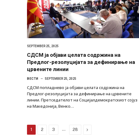
SEPTEMBER 25, 2025
СДСМ ја објави целата содржина на
Предлог-резолуцијата за дефинирање на
црвените линии
ВЕСТИ
SEPTEMBER 25, 2025
СДСМ попладнево ја објави целата содржина на
Предлог-резолуцијата за дефинирање на црвените
линии. Претседателот на Социјалдемократскиот сојуз
на Македонија, Венко…
…
Next
1
2
3
28