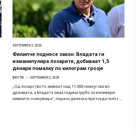
SEPTEMBER 2, 2025
Филипче поднесе закон: Владата ги
изманипулира лозарите, добиваат 1,5
денари помалку по килограм грозје
ВЕСТИ
SEPTEMBER 2, 2025
„Од лозарството живеат над 11.000 семејства во
државата, а Владата оваа година грубо ги изневери
нивните очекувања“, порача денеска претседателот…