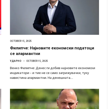
OCTOBER 15, 2025
Филипче: Најновите економски податоци
се алармантни
УДАРНО
OCTOBER 15, 2025
Венко Филипче: Денес ги добив најновите економски
индикатори – и тие не се само загрижувачки, туку
навистина алармантни. На денешната…