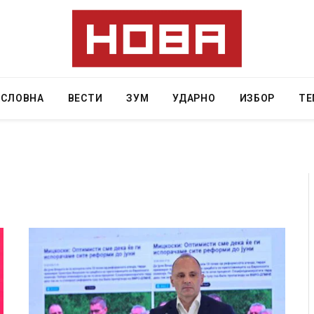
АСЛОВНА
ВЕСТИ
ЗУМ
УДАРНО
ИЗБОР
ТЕ
 Крит, …
Рачна бомба експлодира пред зграда во
главниот српски град – оштетени автомобили и
локали
AUGUST 6, 2026