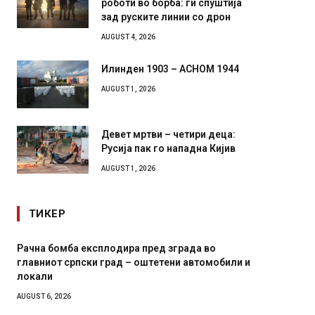
зад руските линии со дрон
AUGUST 4, 2026
Илинден 1903 – АСНОМ 1944
AUGUST 1, 2026
Девет мртви – четири деца:
Русија пак го нападна Кијив
AUGUST 1, 2026
ТИКЕР
И Данска се милитарилизира – воведува нова
Уште д
11-месечна воена
во глав
завитк
AUGUST 4, 2026
AUGUST 2,