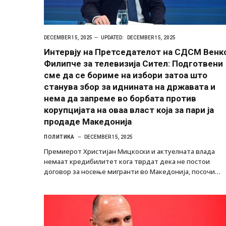
DECEMBER 15, 2025
UPDATED:
DECEMBER 15, 2025
Интервју на Претседателот на СДСМ Венк
Филипче за телевизија Сител: Подготвени
сме да се бориме на избори затоа што
станува збор за иднината на државата и
нема да запреме во борбата против
корупцијата на оваа власт која за пари ја
продаде Македонија
ПОЛИТИКА
DECEMBER 15, 2025
Премиерот Христијан Мицкоски и актуелната влада
немаат кредибилитет кога тврдат дека не постои
договор за носење мигранти во Македонија, посочи…