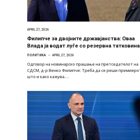
APRIL 27, 2026
Филипче за двојните државјанства: Оваа
Влада ја водат луѓе со резервна татковина
ПОЛИТИКА
APRIL 27, 2026
Одговор на новинарско прашање на претседателот на
СДСМ, д-р Венко Филипче: Треба да се реши премиеро
што и како кажува.…
Грција: Горат Парос, Андрос, Калимнос,
JULY 30, 2026