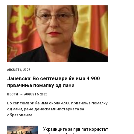
AUGUST 6, 2026
Јаневска: Во септември ќе има 4.900
првачиња помалку од лани
ВЕСТИ
AUGUST 6, 2026
Во септември ќе има околу 4.900 првачиња помалку
од лани, рече денеска министерката за
образование…
Украинците за прв пат користат
роботи во борба: ги спуштија