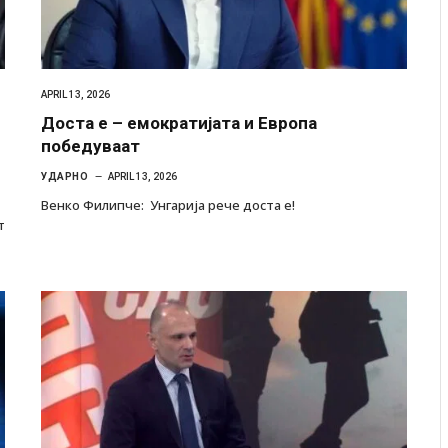
APRIL 13, 2026
Доста е – емократијата и Европа
победуваат
УДАРНО
APRIL 13, 2026
Венко Филипче: Унгарија рече доста e!
т
 Крит, …
Рачна бомба експлодира пред зграда во
главниот српски град – оштетени автомобили и
локали
AUGUST 6, 2026