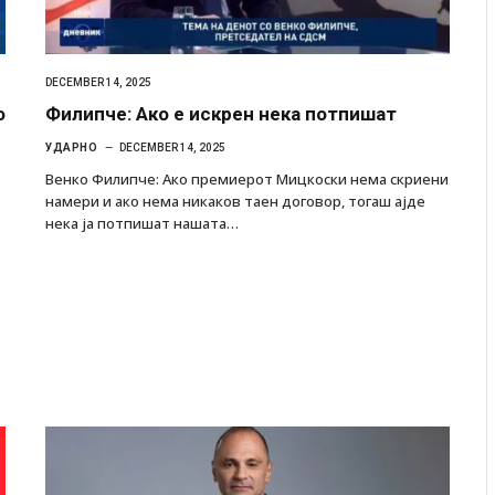
DECEMBER 14, 2025
о
Филипче: Ако е искрен нека потпишат
УДАРНО
DECEMBER 14, 2025
Венко Филипче: Ако премиерот Мицкоски нема скриени
намери и ако нема никаков таен договор, тогаш ајде
нека ја потпишат нашата…