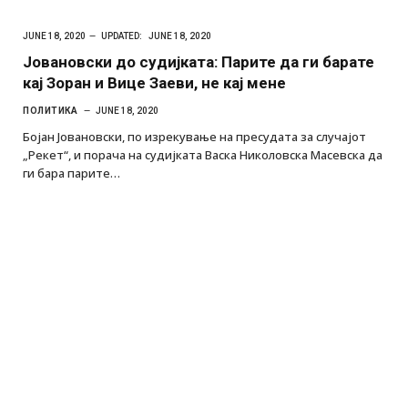
JUNE 18, 2020
UPDATED:
JUNE 18, 2020
Јовановски до судијката: Парите да ги барате
кај Зоран и Вице Заеви, не кај мене
ПОЛИТИКА
JUNE 18, 2020
Бојан Јовановски, по изрекување на пресудата за случајот
„Рекет“, и порача на судијката Васка Николовска Масевска да
ги бара парите…