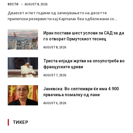
ВЕСТИ
AUGUST 8, 2026
Дваесет и пет години од загинувањето на десетте
прилепски резервисти кај Карпалак беа одбележани со…
Иран постави шест услови за САД за да
го отворат Ормутскиот теснец
AUGUST 8, 2026
Триста илјади жртви на злоупотреба во
француските цркви
AUGUST 7, 2026
Јаневска: Во септември ќе има 4.900
првачиња помалку од лани
AUGUST 6, 2026
ТИКЕР