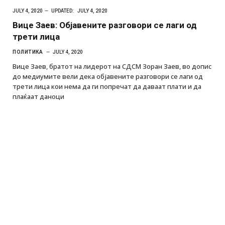
JULY 4, 2020
UPDATED:
JULY 4, 2020
Вице Заев: Објавените разговори се лаги од
трети лица
ПОЛИТИКА
JULY 4, 2020
Вице Заев, братот на лидерот на СДСМ Зоран Заев, во допис
до медиумите вели дека објавените разговори се лаги од
трети лица кои нема да ги попречат да даваат плати и да
плаќаат даноци