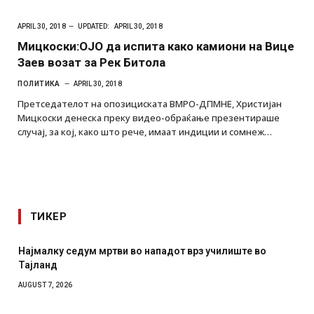
APRIL 30, 2018
UPDATED:
APRIL 30, 2018
Мицкоски:ОЈО да испита како камиони на Вице
Заев возат за Рек Битола
ПОЛИТИКА
APRIL 30, 2018
Претседателот на опозициската ВМРО-ДПМНЕ, Христијан
Мицкоски денеска преку видео-обраќање презентираше
случај, за кој, како што рече, имаат индиции и сомнеж…
ТИКЕР
падот врз училиште во
СОЗИС: Украинците повеќе им ве
отколку на Зеленски
AUGUST 7, 2026