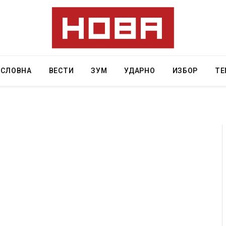
АСЛОВНА
ВЕСТИ
ЗУМ
УДАРНО
ИЗБОР
ТЕ
ресторан
Најмалку седум мртви во нападот врз училиште
ивот бил
во Тајланд
AUGUST 7, 2026