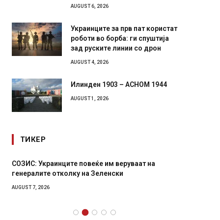
AUGUST 6, 2026
Украинците за прв пат користат
роботи во борба: ги спуштија
зад руските линии со дрон
AUGUST 4, 2026
Илинден 1903 – АСНОМ 1944
AUGUST 1, 2026
ТИКЕР
СОЗИС: Украинците повеќе им веруваат на
Рачна 
генералите отколку на Зеленски
главни
локали
AUGUST 7, 2026
AUGUST 6,