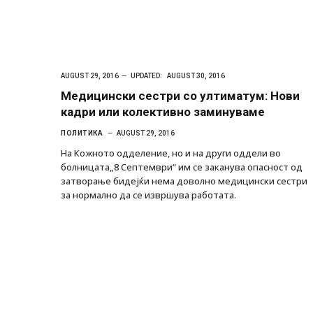
AUGUST 29, 2016
UPDATED:
AUGUST 30, 2016
Медицински сестри со ултиматум: Нови
кадри или колективно заминуваме
ПОЛИТИКА
AUGUST 29, 2016
На Кожното одделение, но и на други оддели во
болницата„8 Септември“ им се заканува опасност од
затворање бидејќи нема доволно медицински сестри
за нормално да се извршува работата.