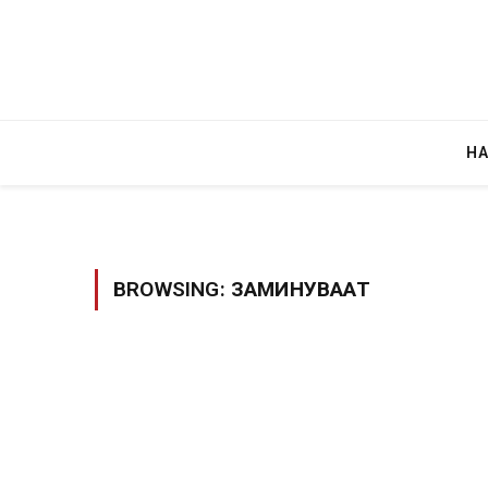
Н
BROWSING:
ЗАМИНУВААТ
Уште двајца починаа од повредите во 
во главниот град на Русуија – експлоз
завиткан како роденденски подарок
AUGUST 2, 2026