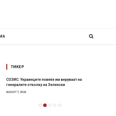
МА
ТИКЕР
СОЗИС: Украинците повеќе им веруваат на
Рачна 
генералите отколку на Зеленски
главни
локали
AUGUST 7, 2026
AUGUST 6,