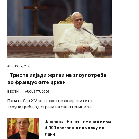
AUGUST 7, 2026
Триста илјади жртви на злоупотреба
во француските цркви
ВЕСТИ
AUGUST 7, 2026
Папата Лав XIV ќе се сретне со жртвите на
злоупотреба од страна на свештеници за…
Јаневска: Во септември ќе има
4.900 првачиња помалку од
лани