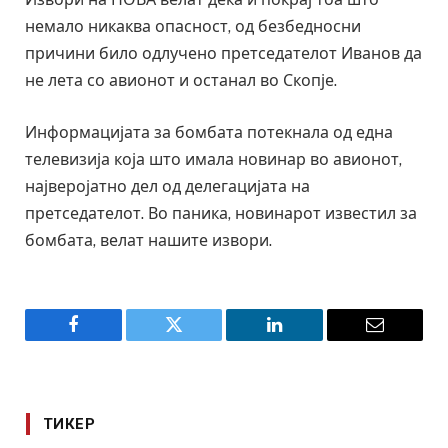
немало никаква опасност, од безбедносни
причини било одлучено претседателот Иванов да
не лета со авионот и останал во Скопје.
Информацијата за бомбата потекнала од една
телевизија која што имала новинар во авионот,
најверојатно дел од делегацијата на
претседателот. Во паника, новинарот известил за
бомбата, велат нашите извори.
Facebook
Twitter
LinkedIn
Email
ТИКЕР