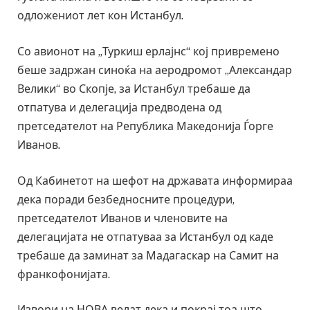
одложениот лет кон Истанбул.
Со авионот на „Туркиш ерлајнс“ кој привремено
беше задржан синоќа на аеродромот „Александар
Велики“ во Скопје, за Истанбул требаше да
отпатува и делегација предводена од
претседателот на Република Македонија Ѓорге
Иванов.
Од Кабинетот на шефот на државата информираа
дека поради безбедносните процедури,
претседателот Иванов и членовите на
делегацијата не отпатуваа за Истанбул од каде
требаше да заминат за Мадагаскар на Самит на
франкофонијата.
Извори на НОВА велат дека и покрај тоа што