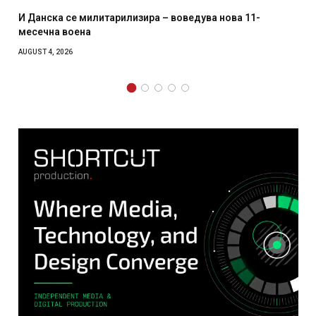
– воведува нова 11-
Уште двајца починаа од повреди
главниот град на Русуија – експ
како роденденски подарок
AUGUST 2, 2026