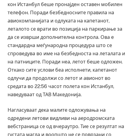
кон Истанбул беше пронајден оставен мобилен
телефон. Поради безбедносните правила на
авиокомпанијата и одлуката на капетанот,
леталото се врати во позиција на паркирање за
да се изврши дополнителна контрола. Ова е
стандардна меѓународна процедура што се
спроведува во име на безбедноста на леталата и
на патниците. Поради неа, летот беше одложен.
Откако сите услови беа исполнети, капетанот
одлучи да продолжи со летот и авионот во
средата во 22:56 часот полета кон Истанбул,
наведуваат од ТАВ Македонија.
Нагласуваат дека малите одложувања на
одредени летови видливи на аеродромската
вебстраница се од вчераутро. Тие се резултат на
густата магла и воопшто не се поврзани со