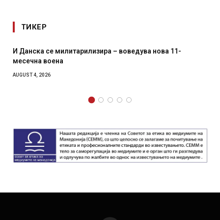
ТИКЕР
 милитарилизира – воведува нова 11-
Уште двајца по
ена
главниот град н
како роденден
AUGUST 2, 2026