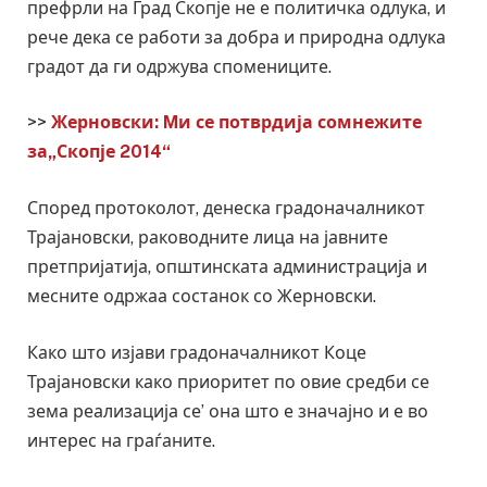
префрли на Град Скопје не е политичка одлука, и
рече дека се работи за добра и природна одлука
градот да ги одржува спомениците.
>>
Жерновски: Mи се потврдија сомнежите
за„Скопје 2014“
Според протоколот, денеска градоначалникот
Трајановски, раководните лица на јавните
претпријатија, општинската администрација и
месните одржаа состанок со Жерновски.
Како што изјави градоначалникот Коце
Трајановски како приоритет по овие средби се
зема реализација се’ она што е значајно и е во
интерес на граѓаните.