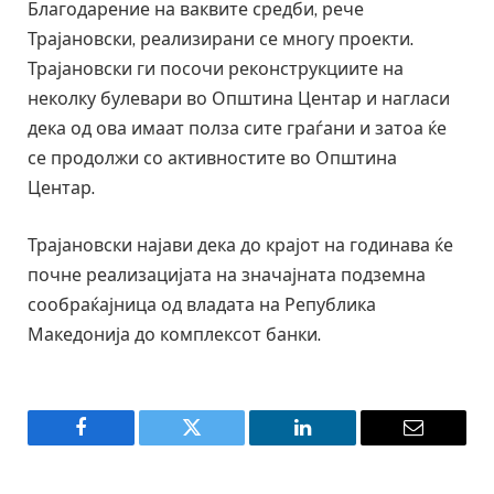
Благодарение на ваквите средби, рече
Трајановски, реализирани се многу проекти.
Трајановски ги посочи реконструкциите на
неколку булевари во Општина Центар и нагласи
дека од ова имаат полза сите граѓани и затоа ќе
се продолжи со активностите во Општина
Центар.
Трајановски најави дека до крајот на годинава ќе
почне реализацијата на значајната подземна
сообраќајница од владата на Република
Македонија до комплексот банки.
Facebook
Twitter
LinkedIn
Email