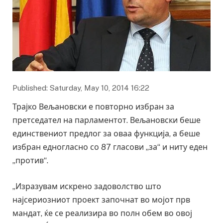
Published: Saturday, May 10, 2014 16:22
Трајко Вељановски е повторно избран за
претседател на парламентот. Вељановски беше
единствениот предлог за оваа функција, а беше
избран едногласно со 87 гласови „за“ и ниту еден
„против“.
„Изразувам искрено задоволство што
најсериозниот проект започнат во мојот прв
мандат, ќе се реализира во полн обем во овој