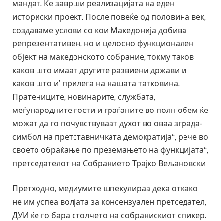
мандат. Ќе заврши реализацијата на еден
историски проект. После повеќе од половина век,
создаваме услови со кои Македонија добива
репрезентативен, но и целосно функционален
објект на македонското собрание, токму таков
каков што имаат другите развиени држави и
каков што и’ прилега на нашата татковина.
Пратениците, новинарите, службата,
меѓународните гости и граѓаните во полн обем ќе
можат да го почувствуваат духот во оваа зграда-
симбол на претставничката демократија“, рече во
своето обраќање по преземањето на функцијата“,
претседателот на Собранието Трајко Вељановски
Претходно, медиумите шпекулираа дека откако
не им успеа волјата за консензуален претседател,
ДУИ ќе го бара столчето на собранискиот спикер.