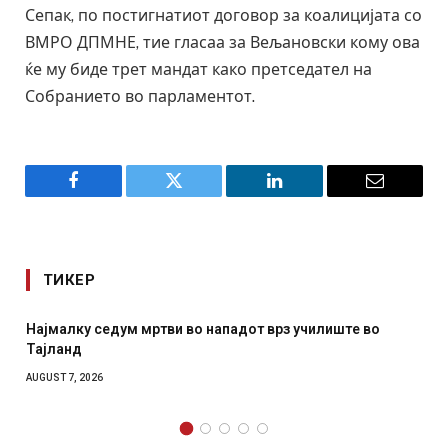
Сепак, по постигнатиот договор за коалицијата со
ВМРО ДПМНЕ, тие гласаа за Вељановски кому ова
ќе му биде трет мандат како претседател на
Собранието во парламентот.
Facebook
Twitter
LinkedIn
Email
ТИКЕР
у седум мртви во нападот врз училиште во
СОЗИС: Укра
отколку на
2026
AUGUST 7, 2026