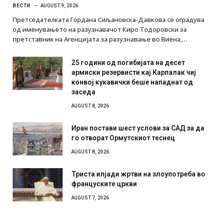
ВЕСТИ
AUGUST 9, 2026
Претседателката Гордана Сиљановска-Давкова се оградува
од именувањето на разузнавачот Киро Тодоровски за
претставник на Агенцијата за разузнавање во Виена,…
25 години од погибијата на десет
армиски резервисти кај Карпалак чиј
конвој кукавички беше нападнат од
заседа
AUGUST 8, 2026
Иран постави шест услови за САД за да
го отворат Ормутскиот теснец
AUGUST 8, 2026
Триста илјади жртви на злоупотреба во
француските цркви
AUGUST 7, 2026