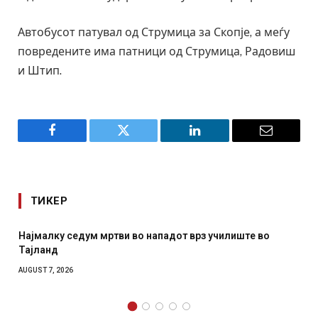
Автобусот патувал од Струмица за Скопје, а меѓу
повредените има патници од Струмица, Радовиш
и Штип.
Facebook
Twitter
LinkedIn
Email
ТИКЕР
з училиште во
СОЗИС: Украинците повеќе им веруваат н
отколку на Зеленски
AUGUST 7, 2026