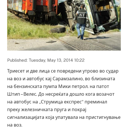
Published: Tuesday, May 13, 2014 10:22
Триесет и две лица се повредени утрово во судар
на воз и автобус кај Сарамзалино, во близината
на бензинската пумпа Мики петрол. на патот
Штип – Велес. До несреќата дошло кога возачот
на автобус на „Струмица експрес“ преминал
преку железничката пруга и покрај
сигнализацијата која упатувала на пристигнување
на воз.