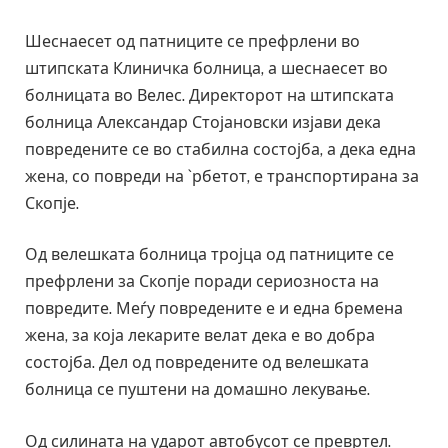
Шеснаесет од патниците се префрлени во
штипската Клиничка болница, а шеснаесет во
болницата во Велес. Директорот на штипската
болница Александар Стојановски изјави дека
повредените се во стабилна состојба, а дека една
жена, со повреди на `рбетот, е транспортирана за
Скопје.
Од велешката болница тројца од патниците се
префрлени за Скопје поради сериозноста на
повредите. Меѓу повредените е и една бремена
жена, за која лекарите велат дека е во добра
состојба. Дел од повредените од велешката
болница се пуштени на домашно лекување.
Од силината на ударот автобусот се превртел.