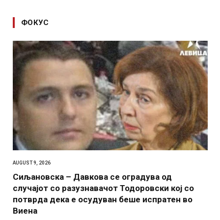
ФОКУС
AUGUST 9, 2026
Сиљановска – Давкова се оградува од
случајот со разузнавачот Тодоровски кој со
потврда дека е осудуван беше испратен во
Виена