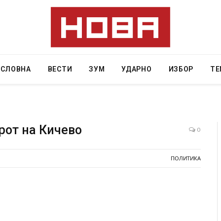
АСЛОВНА
ВЕСТИ
ЗУМ
УДАРНО
ИЗБОР
ТЕ
рот на Кичево
0
наа од повредите во ресторан
Најмалку седум мртви во н
ПОЛИТИКА
 на Русуија – експлозивот бил
во Тајланд
оденденски подарок
AUGUST 7, 2026