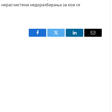
и нерасчистени недоразбирања за кои се
Facebook
Twitter
LinkedIn
Email