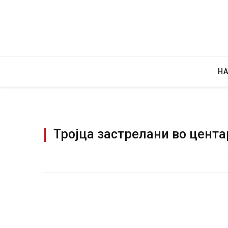
Н
Тројца застрелани во цента
Уште двајца почи
во главниот град
завиткан како р
AUGUST 2, 2026