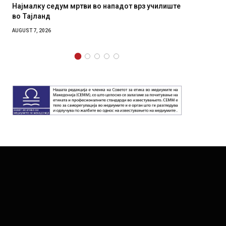
 во нападот врз училиште
СОЗИС: Украинците повеќе им вер
генералите отколку на Зеленски
AUGUST 7, 2026