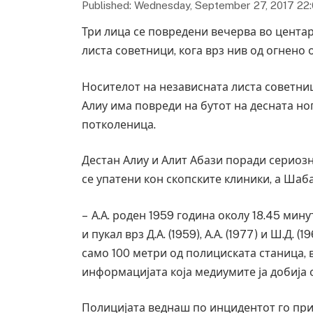
Published: Wednesday, September 27, 2017 22
Три лица се повредени вечерва во центар
листа советници, кога врз нив од огнено 
Носителот на независната листа советниц
Алиу има повреди на бутот на десната но
потколеница.
Дестан Алиу и Алит Абази поради сериозн
се упатени кон скопските клиники, а Шаб
– А.А. роден 1959 година околу 18.45 ми
и пукал врз Д.А. (1959), А.А. (1977) и Ш.Д. 
само 100 метри од полициската станица, в
информацијата која медиумите ја добија 
Полицијата веднаш по инцидентот го при