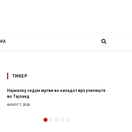
МА
ТИКЕР
ападот врз училиште
СОЗИС: Украинците повеќе им веруваат
генералите отколку на Зеленски
AUGUST 7, 2026