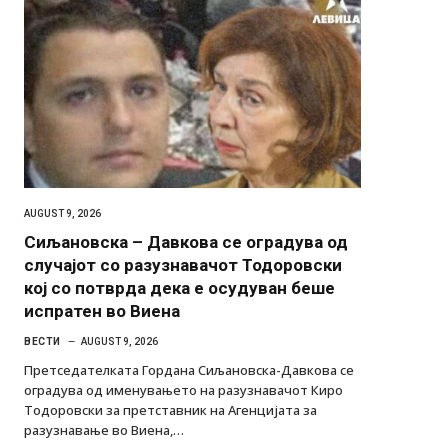
AUGUST 9, 2026
Сиљановска – Давкова се оградува од
случајот со разузнавачот Тодоровски
кој со потврда дека е осудуван беше
испратен во Виена
ВЕСТИ
AUGUST 9, 2026
Претседателката Гордана Сиљановска-Давкова се
оградува од именувањето на разузнавачот Киро
Тодоровски за претставник на Агенцијата за
разузнавање во Виена,…