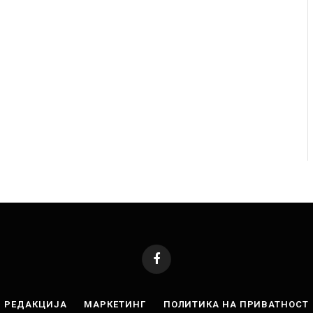
 починаа од повредите во ресторан
Најмалку седум мртви
 град на Русуија – експлозивот бил
во Тајланд
ако роденденски подарок
AUGUST 7, 2026
Facebook
РЕДАКЦИЈА
МАРКЕТИНГ
ПОЛИТИКА НА ПРИВАТНОСТ