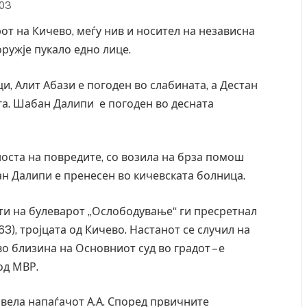
:03
от на Кичево, меѓу нив и носител на независна
оружје пукало едно лице.
и, Алит Абази е погоден во слабината, а Дестан
га. Шабан Далипи е погоден во десната
оста на повредите, со возила на брза помош
ан Далипи е пренесен во кичевската болница.
нути на булеварот „Ослободување“ ги пресретнал
(1963), тројцата од Кичево. Настанот се случил на
о близина на Основниот суд во градот – е
од МВР.
вела напаѓачот А.А. Според првичните