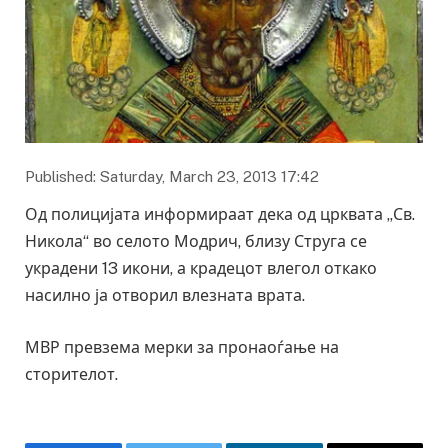
Published: Saturday, March 23, 2013 17:42
Од полицијата информираат дека од црквата „Св.
Никола“ во селото Модрич, близу Струга се
украдени 13 икони, а крадецот влегол откако
насилно ја отворил влезната врата.
МВР превзема мерки за пронаоѓање на
сторителот.