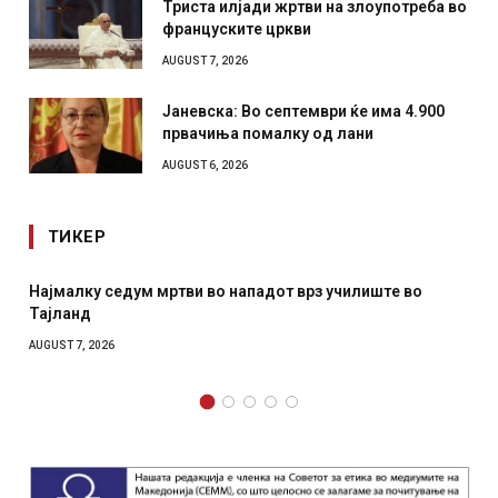
Триста илјади жртви на злоупотреба во
француските цркви
AUGUST 7, 2026
Јаневска: Во септември ќе има 4.900
првачиња помалку од лани
AUGUST 6, 2026
ТИКЕР
Најмалку седум мртви во нападот врз училиште во
Тајланд
AUGUST 7, 2026